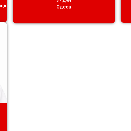
3 - ДАН
ції
Одеса