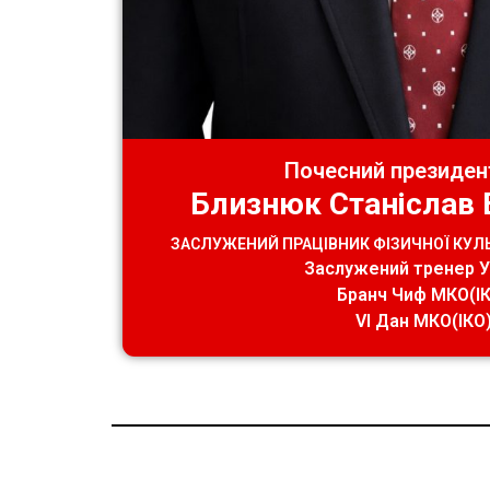
Почесний президен
Близнюк Станіслав 
ЗАСЛУЖЕНИЙ ПРАЦІВНИК ФІЗИЧНОЇ КУЛЬ
Заслужений тренер У
Бранч Чиф МКО(І
VI Дан МКО(ІКО