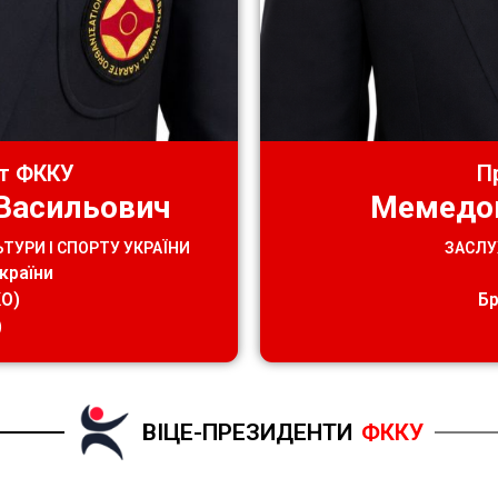
т ФККУ
П
Васильович
Мемедов
ТУРИ І СПОРТУ УКРАЇНИ
ЗАСЛУ
країни
КО)
Бр
)
ВІЦЕ-ПРЕЗИДЕНТИ
ФККУ