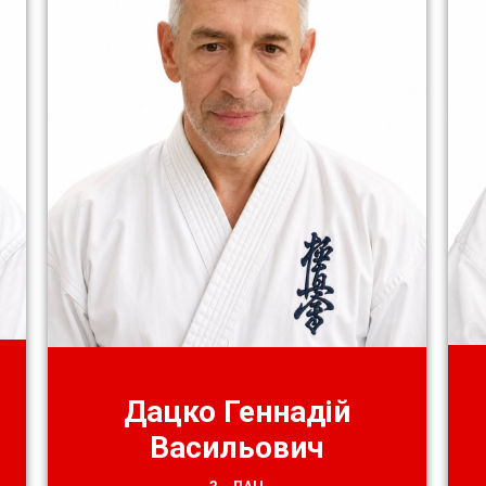
Дацко Геннадій
Васильович