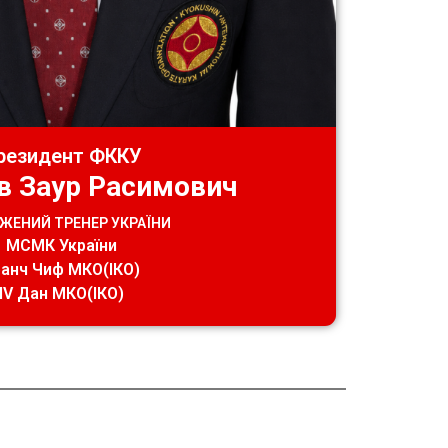
резидент ФККУ
 Заур Расимович
ЖЕНИЙ ТРЕНЕР УКРАЇНИ
МСМК України
анч Чиф МКО(ІКО)
IV Дан МКО(ІКО)