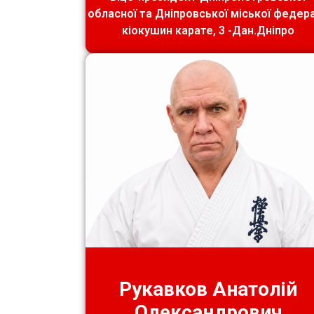
обласної та Дніпровської міської федера
кіокушин карате, 3 -Дан.Дніпро
Рукавков Анатолій
Олександрович