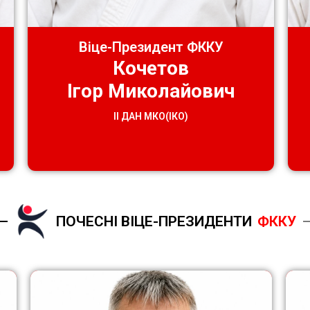
Віце-Президент ФККУ
Кочетов
Ігор Миколайович
ІІ ДАН МКО(ІКО)
ПОЧЕСНІ ВІЦЕ-ПРЕЗИДЕНТИ
ФККУ