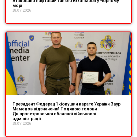
Атаковано нафтовий танкер ExxonMobil у Чорному
морі
18.07.2026
Президент Федерації кіокушин карате України Заур
Мамедов відзначений Подякою голови
Дніпропетровської обласної військової
адміністрації
18.07.2026