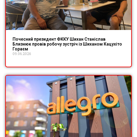
Почесний президент ФККУ Шихан Станіслав
Близнюк провів робочу зустріч із Шиханом Кацухіто
Гораєм
09.06.2026