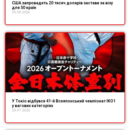
США запровадять 20 тисяч доларів застави за візу
для 50 країн
05.08.2026
У Токіо відбувся 41-й Всеяпонський чемпіонат IKO1
у вагових категоріях
29.07.2026