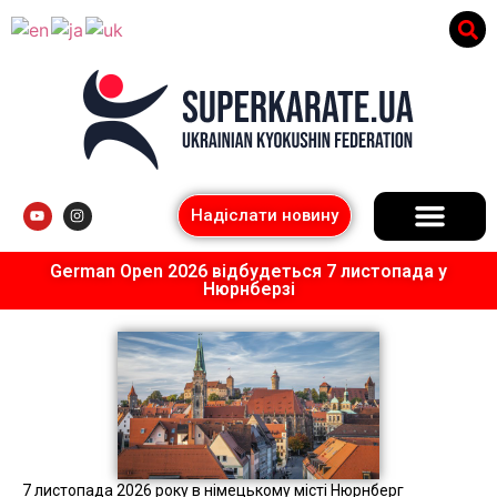
Надіслати новину
German Open 2026 відбудеться 7 листопада у
Нюрнберзі
7 листопада 2026 року в німецькому місті Нюрнберг