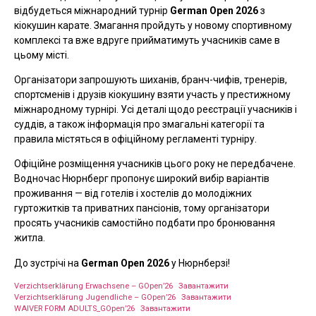
відбудеться міжнародний турнір
German Open 2026
з
кіокушин карате. Змагання пройдуть у новому спортивному
комплексі та вже вдруге прийматимуть учасників саме в
цьому місті.
Організатори запрошують шиханів, бранч-чифів, тренерів,
спортсменів і друзів кіокушину взяти участь у престижному
міжнародному турнірі. Усі деталі щодо реєстрації учасників і
суддів, а також інформація про змагальні категорії та
правила містяться в офіційному регламенті турніру.
Офіційне розміщення учасників цього року не передбачене.
Водночас Нюрнберг пропонує широкий вибір варіантів
проживання — від готелів і хостелів до молодіжних
гуртожитків та приватних пансіонів, тому організатори
просять учасників самостійно подбати про бронювання
житла.
До зустрічі на
German Open 2026
у Нюрнберзі!
Verzichtserklärung Erwachsene – GOpen’26
Завантажити
Verzichtserklärung Jugendliche – GOpen’26
Завантажити
WAIVER FORM ADULTS_GOpen’26
Завантажити