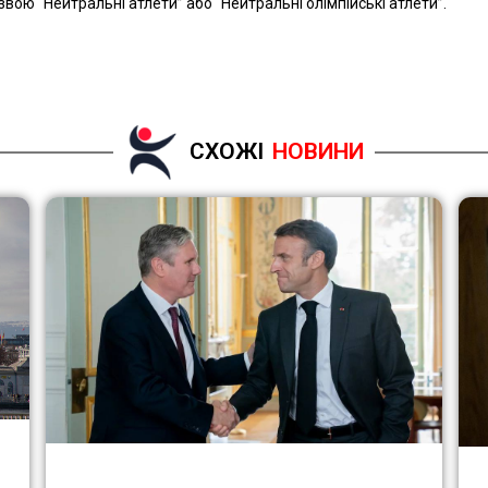
вою “Нейтральні атлети” або “Нейтральні олімпійські атлети”.
СХОЖІ
НОВИНИ