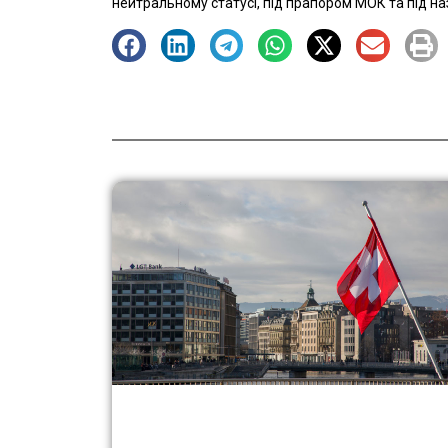
нейтральному статусі, під прапором МОК та під наз