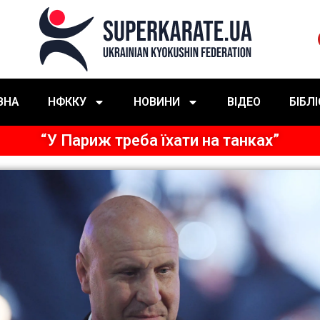
ВНА
НФККУ
НОВИНИ
ВІДЕО
БІБЛ
“У Париж треба їхати на танках”