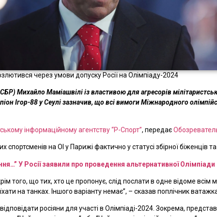
розлютився через умови допуску Росії на Олімпіаду-2024
ФСБР) Михайло Маміашвілі із властивою для агресорів мілітаристсь
піон Ігор-88 у Сеулі зазначив, що всі вимоги Міжнародного олімпій
ському інформаційному агентству “Р-Спорт”
, передає
Обозревател
 спортсменів на ОІ у Парижі фактично у статусі збірної біженців т
ня…” У Росії заявили про проведення альтернативної Олімпіади
рім того, що тих, хто це пропонує, слід послати в одне відоме всім 
їхати на танках. Іншого варіанту немає”, – сказав поплічник ватаж
ідповідати росіяни для участі в Олімпіаді-2024. Зокрема, предста