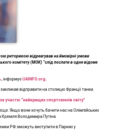
кою риторикою відреагував на ймовірні умови
ського комітету (МОК) “слід послати в одне відоме
ь
, інформує
UAINFO.org
.
а закликав відправити на столицю Франції танки.
 за участю “найкращих спортсменів світу”
місце. Якщо вони хочуть бачити нас на Олімпійських
ка Кремля Володимира Путіна.
вники РФ зможуть виступити в Парижі у