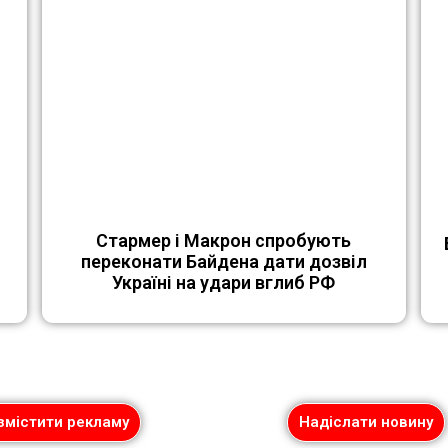
Стармер і Макрон спробують
переконати Байдена дати дозвіл
Україні на удари вглиб РФ
змістити рекламу
Надіслати новину