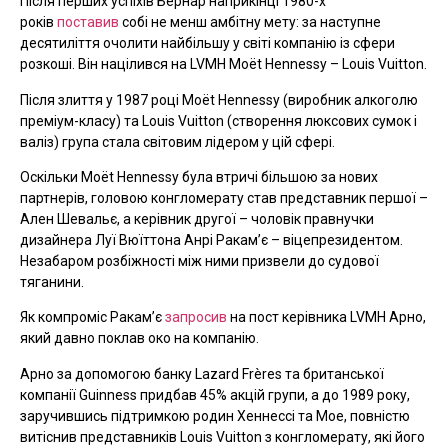
Після перших успіхів Бернар наприкінці 1980-х
років
поставив
собі не менш амбітну мету: за наступне
десятиліття очолити найбільшу у світі компанію із сфери
розкоші. Він націлився на LVMH Moët Hennessy – Louis Vuitton.
Після злиття у 1987 році Moët Hennessy (виробник алкоголю
преміум-класу) та Louis Vuitton (створення люксових сумок і
валіз) група стала світовим лідером у цій сфері.
Оскільки Moët Hennessy була втричі більшою за нових
партнерів, головою конгломерату став представник першої –
Ален Шевальє, а керівник другої – чоловік правнучки
дизайнера Луї Вюїттона Анрі Ракам’є – віцепрезидентом.
Незабаром розбіжності між ними призвели до судової
тяганини.
Як компроміс Ракам’є
запросив
на пост керівника LVMH Арно,
який давно поклав око на компанію.
Арно за допомогою банку Lazard Frères та британської
компанії Guinness придбав 45% акцій групи, а до 1989 року,
заручившись підтримкою родин Хеннессі та Мое, повністю
витіснив представників Louis Vuitton з конгломерату, які його