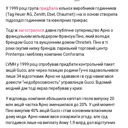
У 1999 році група
придбала
кількох виробників годинників
(Tag Heuer AG, Zenith, Ebel, Chaumet) і на їх основі створила
підрозділ годинників та ювелірних прикрас.
Тоді ж
загострилося
давнє публічне суперництво Арно з
французьким мільярдером Франсуа Піно, який володіє
брендом Gucci та аукціонним домом Christie’s. Піно в ті
роки скупив низку брендів, паризький торговий центр
Printemps і меблеву компанію Conforama.
LVMH у 1999 році спробував придбати контрольний пакет
акцій Gucci, але через позицію родини Гуччі задовольнився
лише 34 відсотками. Арно не здавався і в суді намагався
довести “недобросовісність” управлінців Gucci. Відомий
модний дім тоді якраз перебував у кризі.
У відповідь компанія збільшила капітал і після випуску 20
млн акцій частка Арно зменшилася до 20%. У цей момент
Піно викупив 40% акцій Gucci і став основним власником
дому моди. Арно намагався оскаржити угоду, але суд
погодився лише на виплату йому 1,9 млрд дол відступних.