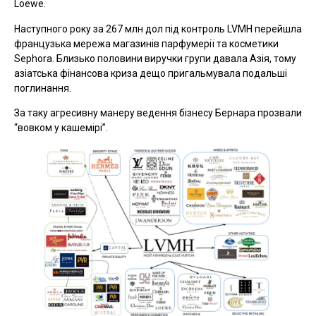
Loewe.
Наступного року за 267 млн дол під контроль LVMH перейшла
французька мережа магазинів парфумерії та косметики
Sephora. Близько половини виручки групи давала Азія, тому
азіатська фінансова криза дещо пригальмувала подальші
поглинання.
За таку агресивну манеру ведення бізнесу Бернара прозвали
“вовком у кашемірі”.