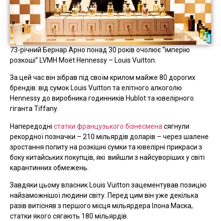
73-річний Бернар Арно понад 30 років очолює “імперію
розкоші” LVMH Moët Hennessy – Louis Vuitton.
За цей час він зібрав під своїм крилом майже 80 дорогих
брендів: від сумок Louis Vuitton та елітного алкоголю
Hennessy до виробника годинників Hublot та ювелірного
гіганта Tiffany.
Напередодні
статки французького бізнесмена
сягнули
рекордної позначки – 210 мільярдів доларів – через шалене
зростання попиту на розкішні сумки та ювелірні прикраси з
боку китайських покупців, які вийшли з найсуворіших у світі
карантинних обмежень.
Завдяки цьому власник Louis Vuitton зацементував позицію
найзаможнішої людини світу. Перед цим він уже декілька
разів витісняв з першого місця мільярдера Ілона Маска,
статки якого сягають 180 мільярдів.