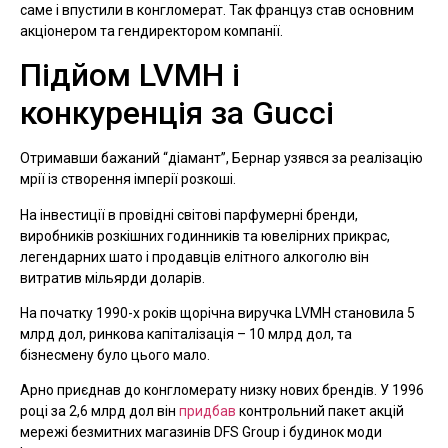
саме і впустили в конгломерат. Так француз став основним
акціонером та гендиректором компанії.
Підйом LVMH і
конкуренція за Gucci
Отримавши бажаний “діамант”, Бернар узявся за реалізацію
мрії із створення імперії розкоші.
На інвестиції в провідні світові парфумерні бренди,
виробників розкішних годинників та ювелірних прикрас,
легендарних шато і продавців елітного алкоголю він
витратив мільярди доларів.
На початку 1990-х років щорічна виручка LVMH становила 5
млрд дол, ринкова капіталізація – 10 млрд дол, та
бізнесмену було цього мало.
Арно приєднав до конгломерату низку нових брендів. У 1996
році за 2,6 млрд дол він
придбав
контрольний пакет акцій
мережі безмитних магазинів DFS Group і будинок моди