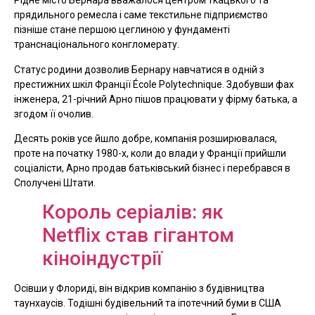
Рідне місто Бернара вважалося центром ткацького та
прядильного ремесла і саме текстильне підприємство
пізніше стане першою цеглиною у фундаменті
транснаціонального конгломерату.
Статус родини дозволив Бернару навчатися в одній з
престижних шкіл Франції École Polytechnique. Здобувши фах
інженера, 21-річний Арно пішов працювати у фірму батька, а
згодом її очолив.
Десять років усе йшло добре, компанія розширювалася,
проте на початку 1980-х, коли до влади у Франції прийшли
соціалісти, Арно продав батьківський бізнес і перебрався в
Сполучені Штати.
Король серіалів: як
Netflix став гігантом
кіноіндустрії
Осівши у Флориді, він відкрив компанію з будівництва
таунхаусів. Тодішні будівельний та іпотечний буми в США