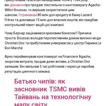
він
дізнався
про продаж текстильного конгломерату Agache-
Willot-Boussac, то вирішив скористатися цим
шансом.
Отримавши
80 млн дол кредиту в банку Lazard
Frères та доклавши 15 млн дол власних коштів, він придбав
контрольний пакет акцій цієї компанії.
Чому Бернар зацікавився кризовим бізнесом? Причина
проста: Boussac володів перспективним домом високої моди
Christian Dior та прибутковим універмагом у центрі Парижа Le
Bon Marché.
Арно перейменував конгломерат на Financiere Agache,
скоротив витрати, продав деякі активи, а Christian Dior
залишив. Він звільнив 5 тис робітників і через це заробив
репутацію цинічного хижака.
Батько чипів: як
засновник TSMC вивів
Тайвань на технологічну
мапу світу