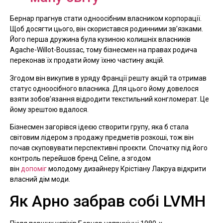
Бернар прагнув стати одноосібним власником корпорації.
Щоб досягти цього, він скористався родинними зв’язками.
Його перша дружина була кузиною колишніх власників
Agache-Willot-Boussac, тому бізнесмен на правах родича
переконав їх продати йому їхню частину акцій.
Згодом він викупив в уряду Франції решту акцій та отримав
статус одноосібного власника. Для цього йому довелося
взяти зобов’язання відродити текстильний конгломерат. Це
йому зрештою вдалося.
Бізнесмен загорівся ідеєю створити групу, яка б стала
світовим лідером з продажу предметів розкоші, тож він
почав скуповувати перспективні проєкти. Спочатку під його
контроль перейшов бренд Celine, а згодом
він
допоміг
молодому дизайнеру Крістіану Лакруа відкрити
власний дім моди.
Як Арно забрав собі LVMH