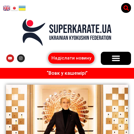
Надіслати новину
“Вовк у кашемірі”