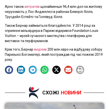
Арно також
витратив
щонайменше 96,4 млн дол на житлову
нерухомість у Лос-Анджелесі в районах Беверлі-Хіллз,
Трусдейл-Естейтс та Голлівуд-Хіллз.
Також Бернар займається благодійністю. У 2014 році за
сприяння мільярдера в Парижі відкрився Foundation Louis
Vuitton – музей сучасного мистецтва і платформа для
виставок та перформансів.
Крім того, Бернар
виділив
200 млн євро на відбудову собору
Паризької Богоматері, який постраждав під час пожежі 2019
року.
СХОЖІ
НОВИНИ