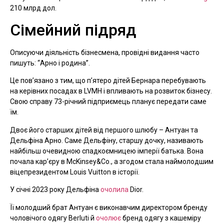
210 млрд дол.
Сімейний підряд
Описуючи діяльність бізнесмена, провідні видання часто
пишуть: “Арно і родина”.
Це пов’язано з тим, що п’ятеро дітей Бернара перебувають
на керівних посадах в LVMH і впливають на розвиток бізнесу.
Свою справу 73-річний підприємець планує передати саме
їм.
Двоє його старших дітей від першого шлюбу – Антуан та
Дельфіна Арно. Саме Дельфіну, старшу дочку, називають
найбільш очевидною спадкоємницею імперії батька. Вона
почала кар’єру в McKinsey&Co., а згодом стала наймолодшим
віцепрезидентом Louis Vuitton в історії.
У січні 2023 року Дельфіна
очолила
Dior.
Її молодший брат Антуан є виконавчим директором бренду
чоловічого одягу Berluti й
очолює
бренд одягу з кашеміру