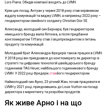
Loro Piana. Обидві компанії входять до LVMH.
Крім цих посад, Антуан у червні 2018 року став керівником
відділу комунікацій та іміджу LVMH, а наприкінці 2022 року –
гендиректором сімейного холдингу Christian Dior SE.
Александр, молодший син Бернара, був гендиректором
німецького бренду валіз Rimowa, а після придбання
конгломератом Tiffany став її віцепрезидентом з питань
продукту та комунікацій.
Молодший брат Александра Фредерік також працює в LVMH.
У 2018 році він приєднався до конгломерату як директор із
стратегії та цифрових технологій швейцарського бренду
годинників TAG Heuer, найбільшого годинникового бренду
LVMH. У 2022 році Фредерік
став
його гендиректором.
Наймолодший син Арно, 23-річний Жан, почав працювати в
LVMH у 2021 році, приєднавшись до Louis Vuitton на посаді
директора з маркетингу та розробки продуктів.
Як живе Арно і на що