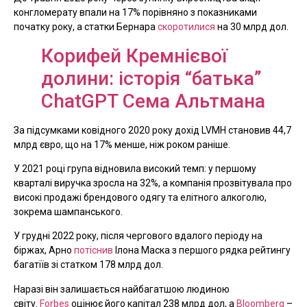
конгломерату впали на 17% порівняно з показниками
початку року, а статки Бернара
скоротилися
на 30 млрд дол.
Корифей Кремнієвої
долини: історія “батька”
ChatGPT Сема Альтмана
За підсумками ковідного 2020 року дохід LVMH становив 44,7
млрд євро, що на 17% менше, ніж роком раніше.
У 2021 році група відновила високий темп: у першому
кварталі виручка зросла на 32%, а компанія прозвітувала про
високі продажі брендового одягу та елітного алкоголю,
зокрема шампанського.
У грудні 2022 року, після чергового вдалого періоду на
біржах, Арно
потіснив
Ілона Маска з першого рядка рейтингу
багатіїв зі статком 178 млрд дол.
Наразі він залишається найбагатшою людиною
світу.
Forbes
оцінює його капітал 238 млрд дол, а
Bloomberg
–