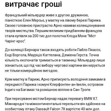
витрачає гроші
Французький мільярдер живе з другою дружиною,
піаністкою Елен Мерсьє, у маєтку на лівому березі Парижа.
Своєю головною пристрастю Арно називає колекціонування
творів мистецтва. Першим великим придбанням француза
стала купівля за 200 тис дол полотна Клода Моне “Міст
Чарінг-крос”.
До колекції Бернара також входять роботи Пабло Пікассо,
Енді Воргола, Мауріціо Каттелана, Деміена Герста. Точна
кількість експонатів тримається в таємниці. Мільярдер лише
зізнається, що під час вибору чергової картини він керується
не тільки комерційною вигодою.
Крім маєтку в Парижі, Арно приписують володіння замками в
передмісті Парижа і комуні Клерфонтен-ан-Івелін, островом
Індиго на Багамах та розкішною віллою в Сан-Тропе.
При пересуванні містом Бернар надає перевагу BMW Х7.
Міжнародні та міжконтинентальні перельоти він здійснює на
особистому літаку Dassault Falcon 7X вартістю 40 млн дол.