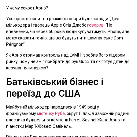
У чому секрет Арно?
Усе просто: попит на розкішні товари буде завжди. Друг
мільярдера і творець Apple Стів Джобс
говорив
: “Не
впевнений, чи через 50 років люди купуватимуть iPhone, але
можу сказати точно, що всі будуть пити шампанське Dom
Pérignon”.
Як Арно отримав контроль над LVMH і зробив його лідером
ринку, чому не зміг прибрати до рук Gucci та як готує дітей до
керування імперією?
Батьківський бізнес і
переїзд до США
Майбутній мільярдер народився в 1949 році у
французькому
містечку Рубе
, округ Лілль, в заможній родині
власника будівельної компанії Ferret-Savinel Жана Арно та
піаністки Марії-Жозеф Савінель.