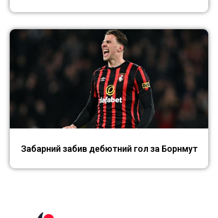
Забарний забив дебютний гол за Борнмут