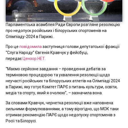
Парламентська асамблея Ради Європи розгляне резолюцію
про недопуск російських і білоруських спортсменів на
Олімпіаду-2024 в Парижі.
Про це
повідомила
заступниця голови депутатської фракції
“Слуга Народу” Євгенія Кравчук у фейсбуці,
передає
Цензор.НЕТ.
“Маємо серйозне завдання – проведення дебатів за
терміновою процедурою та ухвалення резолюції щодо
неучасті російських та білоруських атлетів на Олімпіаді 2024
в Парижі, яку готує Комітет ПАРЄ з питань культури, освіти,
медіа та спорту, який я очолюю”, – зазначила вона.
За словами Кравчук, чернетка резолюції вже наповнена
сильними формулюваннями, а тому вірогідно, що МОК таки
отримає рекомендію ПАРЄ щодо недопуску спортсменів з
Росії та Білорусі.