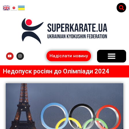
Надіслати новину
Недопуск росіян до Олімпіади 2024