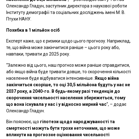
Олександр Гладун, заступник директора з наукової роботи
Інституту демографії та соціальних досліджень імені М. В.
Птухи НАНУ.
Похибка в 1 мільйон осіб
Експерт каже, що є ризики щодо цього прогнозу. Наприклад,
те, що війна може закінчитися раніше –
цього року або,
навпаки, тривати до 2025 року.
“Залежно від цього, наш прогноз може раніше справдитися,
або якщо війна буде тривати довше, то скорочення кількості
населення буде відбуватися інтенсивніше.
Якщо війна
закінчиться скоріше, то оці 30,5 мільйона будуть у нас не
2037 року, а 2040-го. В будь-якому разі тенденція до
скорочення чисельності населення збережеться, тому
що вона існувала у нас і у відносно мирний час
“, –
додає
Олександр Гладун.
Він пояснює, що
гіпотези щодо народжуваності та
смертності можуть бути трохи неточними, що може
вплинути на прогнозне оцінювання чисельності