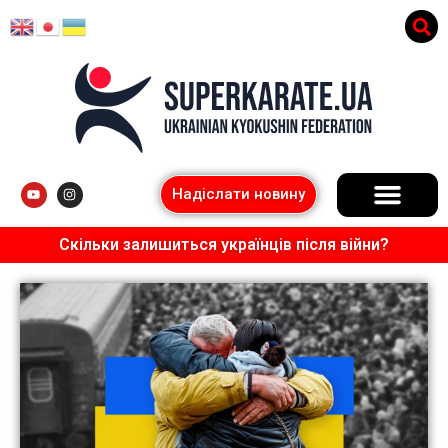
Надіслати новину
Скільки залишиться українців після війни?