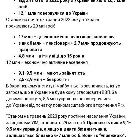
від 24 лютого 2022 року з України виїхало 20,7 млн
осіб
12,1 млн повернулися до України
Станом на початок травня 2023 року в Україні
проживають 29 млн осіб.
17 млн – це економічно неактивне населення
з них 8 млн – пенсіонери + 2,7 млн продовжують
працювати
4,8 млн – діти у віці до 15 років
12 млн – економічно активне населення.
9,1-9,5 млн – мають зайнятість
2,5-2,9 млн – безробітні
В Українському інституті майбутнього зазначають, існує
загроза, що в Україні не буде кому створювати ВВП. За
даними інституту, 8,6 млн українців не повернулися
до України від початку повномасштабного вторгнення РФ.
“Станом на травень 2023 року постійне населення України,
за оцінками УIМ, становить 29 млн осіб.
Працюють лише 9,1-
9,5 млн українців, а якщо відняти бюджетників,
залишається близько 6-7 млн осіб. Вони і є “упряжкою”,