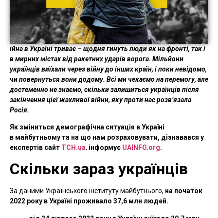
ійна в Україні триває – щодня гинуть люди як на фронті, так і
в мирних містах від ракетних ударів ворога. Мільйони
українців виїхали через війну до інших країн, і поки невідомо,
чи повернуться вони додому. Всі ми чекаємо на перемогу, але
достеменно не знаємо, скільки залишиться українців після
закінчення цієї жахливої війни, яку проти нас розв’язала
Росія.
Як зміниться демографічна ситуація в Україні
в майбутньому та на що нам розраховувати, дізнавався у
експертів сайт
ТСН.ua
,
інформує
UAINFO.org
.
Скільки зараз українців
За даними Українського інституту майбутнього,
на початок
2022 року в Україні проживало 37,6 млн людей.