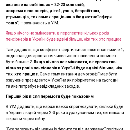
яка везе на собі інших – 22-23 млн осіб,
зокрема пенсіонерів, дітей, учнів, безробітних,
утриманців, тих самих працівників бюджетної сфери
тощо
“, –
зазначають в УІМ.
Якщо нічого не змінювати, в перспективі кількох років
пенсіонерів в Україні буде вдвічі більше, ніж тих, хто працює
Там додають, що коефіцієнт фертильності вже впав нижче 1,
водночас для зростання чисельності населення повинен
бути більше 2.
Якщо нічого не змінювати, в перспективі
кількох років пенсіонерів в Україні буде вдвічі більше, ніж
тих, хто працює.
Саме тому питання демографії має бути
озвучене президентом України як пріоритетне на сьогодні
та яке потребує невідкладних заходів.
Перший рік після перемоги буде показовим
В УІМ додають, що наразі важко спрогнозувати, скільки буде
в Україні людей через 2-3 роки з урахуванням тих, які виїхали
із країни через війну.
“Все залежить від новин із фронту та від державної політики.