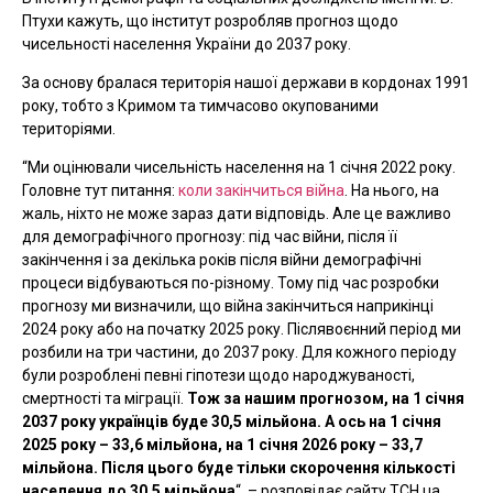
Птухи кажуть, що інститут розробляв прогноз щодо
чисельності населення України до 2037 року.
За основу бралася територія нашої держави в кордонах 1991
року, тобто з Кримом та тимчасово окупованими
територіями.
“Ми оцінювали чисельність населення на 1 січня 2022 року.
Головне тут питання:
коли закінчиться війна
. На нього, на
жаль, ніхто не може зараз дати відповідь. Але це важливо
для демографічного прогнозу: під час війни, після її
закінчення і за декілька років після війни демографічні
процеси відбуваються по-різному. Тому під час розробки
прогнозу ми визначили, що війна закінчиться наприкінці
2024 року або на початку 2025 року. Післявоєнний період ми
розбили на три частини, до 2037 року. Для кожного періоду
були розроблені певні гіпотези щодо народжуваності,
смертності та міграції.
Тож за нашим прогнозом, на 1 січня
2037 року українців буде 30,5 мільйона. А ось на 1 січня
2025 року – 33,6 мільйона, на 1 січня 2026 року – 33,7
мільйона. Після цього буде тільки скорочення кількості
населення до 30,5 мільйона
“, – розповідає сайту ТСН.ua