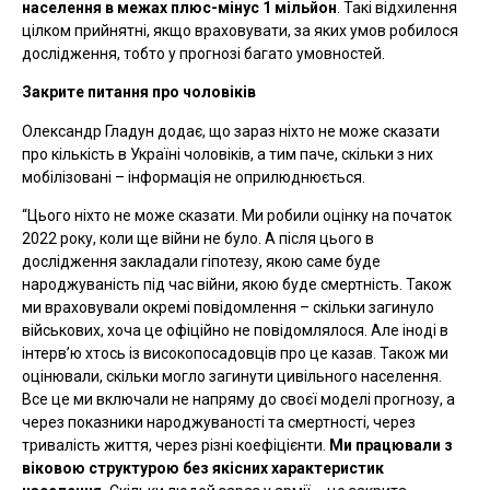
населення в межах плюс-мінус 1 мільйон
. Такі відхилення
цілком прийнятні, якщо враховувати, за яких умов робилося
дослідження, тобто у прогнозі багато умовностей.
Закрите питання про чоловіків
Олександр Гладун додає, що зараз ніхто не може сказати
про кількість в Україні чоловіків, а тим паче, скільки з них
мобілізовані –
інформація не оприлюднюється.
“Цього ніхто не може сказати. Ми робили оцінку на початок
2022 року, коли ще війни не було. А після цього в
дослідження закладали гіпотезу, якою саме буде
народжуваність під час війни, якою буде смертність. Також
ми враховували окремі повідомлення – скільки загинуло
військових, хоча це офіційно не повідомлялося. Але іноді в
інтерв’ю хтось із високопосадовців про це казав. Також ми
оцінювали, скільки могло загинути цивільного населення.
Все це ми включали не напряму до своєї моделі прогнозу, а
через показники народжуваності та смертності, через
тривалість життя, через різні коефіцієнти.
Ми працювали з
віковою структурою без якісних характеристик