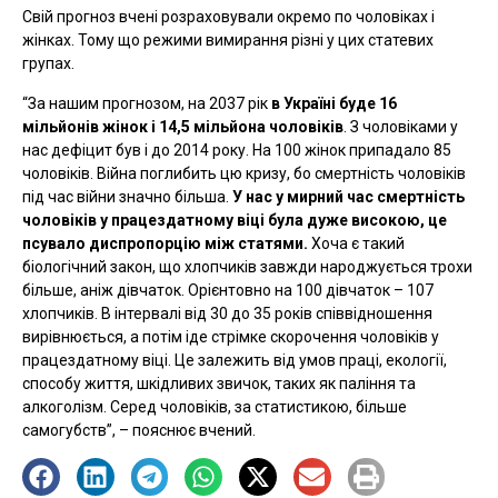
Свій прогноз вчені розраховували окремо по чоловіках і
жінках. Тому що режими вимирання різні у цих статевих
групах.
“За нашим прогнозом, на 2037 рік
в Україні буде 16
мільйонів жінок і 14,5 мільйона чоловіків
. З чоловіками у
нас дефіцит був і до 2014 року. На 100 жінок припадало 85
чоловіків. Війна поглибить цю кризу, бо смертність чоловіків
під час війни значно більша.
У нас у мирний час смертність
чоловіків у працездатному віці була дуже високою, це
псувало диспропорцію між статями.
Хоча є такий
біологічний закон, що хлопчиків завжди народжується трохи
більше, аніж дівчаток. Орієнтовно на 100 дівчаток – 107
хлопчиків. В інтервалі від 30 до 35 років співвідношення
вирівнюється, а потім іде стрімке скорочення чоловіків у
працездатному віці. Це залежить від умов праці, екології,
способу життя, шкідливих звичок, таких як паління та
алкоголізм. Серед чоловіків, за статистикою, більше
самогубств”, – пояснює вчений.