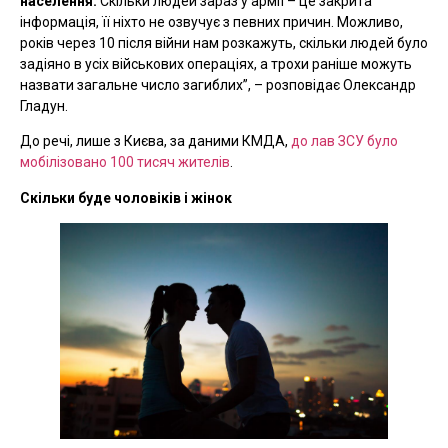
населення.
Скільки людей зараз у армії – це закрита
інформація, її ніхто не озвучує з певних причин. Можливо,
років через 10 після війни нам розкажуть, скільки людей було
задіяно в усіх військових операціях, а трохи раніше можуть
назвати загальне число загиблих”, –
розповідає Олександр
Гладун.
До речі, лише з Києва, за даними КМДА,
до лав ЗСУ було
мобілізовано 100 тисяч жителів
.
Скільки буде чоловіків і жінок