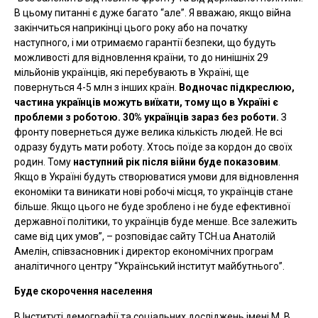
В цьому питанні є дуже багато “але”. Я вважаю, якщо війна
закінчиться наприкінці цього року або на початку
наступного, і ми отримаємо гарантії безпеки, що будуть
можливості для відновлення країни, то до нинішніх 29
мільйонів українців, які перебувають в Україні, ще
повернуться 4-5 млн з інших країн.
Водночас підкреслюю,
частина українців можуть виїхати, тому що в Україні є
проблеми з роботою. 30% українців зараз без роботи.
З
фронту повернеться дуже велика кількість людей. Не всі
одразу будуть мати роботу. Хтось поїде за кордон до своїх
родин. Тому
наступний рік після війни буде показовим
.
Якщо в Україні будуть створюватися умови для відновлення
економіки та виникати нові робочі місця, то українців стане
більше. Якщо цього не буде зроблено і не буде ефективної
державної політики, то українців буде менше. Все залежить
саме від цих умов”, –
розповідає сайту ТСН.ua Анатолій
Амелін, співзасновник і директор економічних програм
аналітичного центру “Український інститут майбутнього”.
Буде скорочення населення
В Інституті демографії та соціальних досліджень імені М. В.