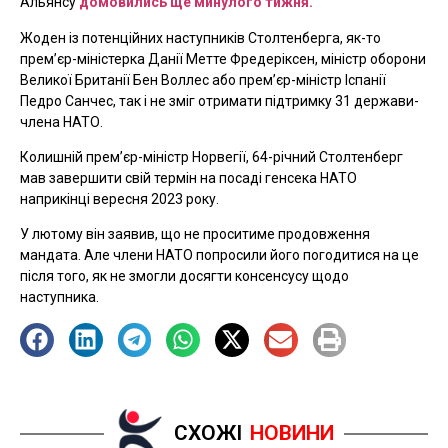
Альянсу
домовились ще минулого тижня.
Жоден із потенційних наступників Столтенберга, як-то
прем’єр-міністерка Данії Метте Фредеріксен, міністр оборони
Великої Британії Бен Воллес або прем’єр-міністр Іспанії
Педро Санчес, так і не зміг отримати підтримку 31 держави-
члена НАТО.
Колишній прем’єр-міністр Норвегії, 64-річний Столтенберг
мав завершити свій термін на посаді генсека НАТО
наприкінці вересня 2023 року.
У лютому він заявив, що не проситиме продовження
мандата. Але члени НАТО попросили його погодитися на це
після того, як не змогли досягти консенсусу щодо
наступника.
СХОЖІ
НОВИНИ