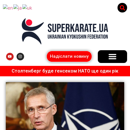
Надіслати новину
Столтенберг буде генсеком НАТО ще один рік