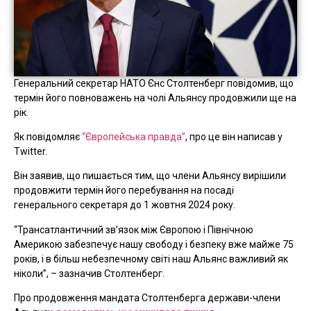
Генеральний секретар НАТО Єнс Столтенберг повідомив, що
термін його повноважень на чолі Альянсу продовжили ще на
рік.
Як повідомляє
“Європейська правда”
, про це він написав у
Twitter.
Він заявив, що пишається тим, що члени Альянсу вирішили
продовжити термін його перебування на посаді
генерального секретаря до 1 жовтня 2024 року.
“Трансатлантичний зв’язок між Європою і Північною
Америкою забезпечує нашу свободу і безпеку вже майже 75
років, і в більш небезпечному світі наш Альянс важливий як
ніколи”, – зазначив Столтенберг.
Про продовження мандата Столтенберга держави-члени