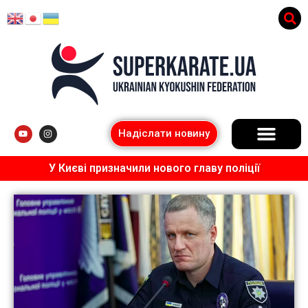
Надіслати новину
У Києві призначили нового главу поліції