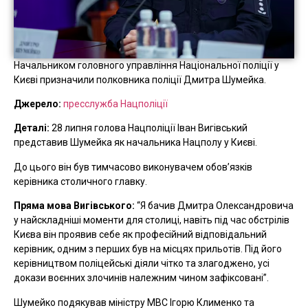
Начальником головного управління Національної поліції у
Києві призначили полковника поліції Дмитра Шумейка.
Джерело:
пресслужба Нацполіції
Деталі:
28 липня голова Нацполіції Іван Вигівський
представив Шумейка як начальника Нацполу у Києві.
До цього він був тимчасово виконувачем обов’язків
керівника столичного главку.
Пряма мова Вигівського:
“Я бачив Дмитра Олександровича
у найскладніші моменти для столиці, навіть під час обстрілів
Києва він проявив себе як професійний відповідальний
керівник, одним з перших був на місцях прильотів. Під його
керівництвом поліцейські діяли чітко та злагоджено, усі
докази воєнних злочинів належним чином зафіксовані”.
Шумейко подякував міністру МВС Ігорю Клименко та