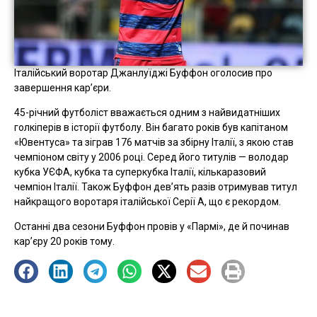
Італійський воротар Джанлуїджі Буффон оголосив про
завершення кар’єри.
45-річний футболіст вважається одним з найвидатніших
голкіперів в історії футболу. Він багато років був капітаном
«Ювентуса» та зіграв 176 матчів за збірну Італії, з якою став
чемпіоном світу у 2006 році. Серед його титулів — володар
кубка УЄФА, кубка та суперкубка Італії, кількаразовий
чемпіон Італії. Також Буффон дев’ять разів отримував титул
найкращого воротаря італійської Серії A, що є рекордом.
Останні два сезони Буффон провів у «Пармі», де й починав
кар’єру 20 років тому.