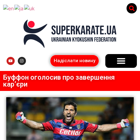
Надіслати новину
Буффон оголосив про завершення
кар’єри