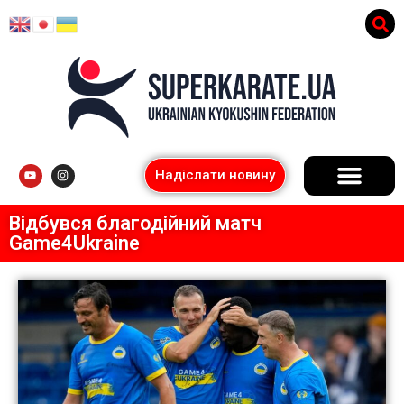
Надіслати новину
Відбувся благодійний матч
Game4Ukraine