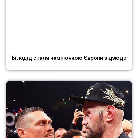
Білодід стала чемпіонкою Європи з дзюдо