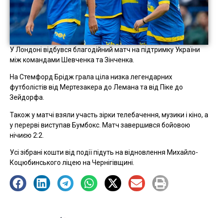
У Лондоні відбувся благодійний матч на підтримку України
між командами Шевченка та Зінченка.
На Стемфорд Брідж грала ціла низка легендарних
футболістів від Мертезакера до Лемана та від Піке до
Зейдорфа.
Також у матчі взяли участь зірки телебачення, музики і кіно, а
у перерві виступав Бумбокс. Матч завершився бойовою
нічиєю 2:2.
Усі зібрані кошти від події підуть на відновлення Михайло-
Коцюбинського ліцею на Чернігівщині.