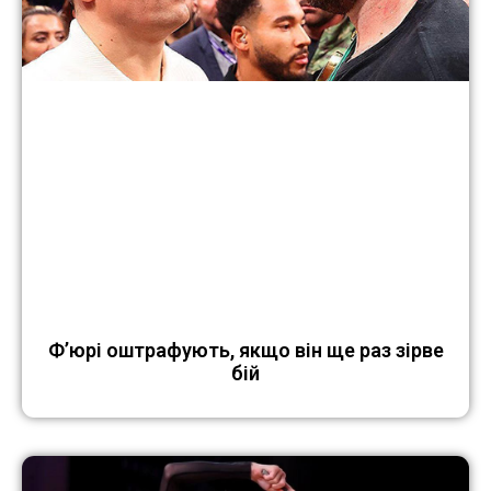
Ф’юрі оштрафують, якщо він ще раз зірве
бій