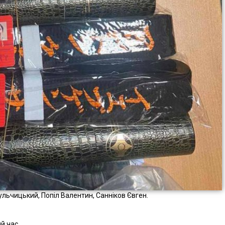
ульчицький, Попіл Валентин, Санніков Євген.
й час.