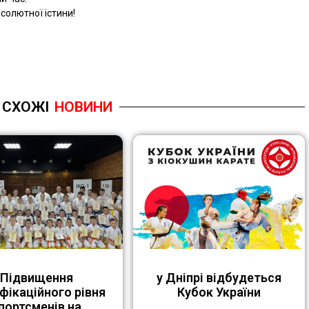
солютної істини!
СХОЖІ
НОВИНИ
Підвищення
у Дніпрі відбудеться
фікаційного рівня
Кубок України
портсменів на