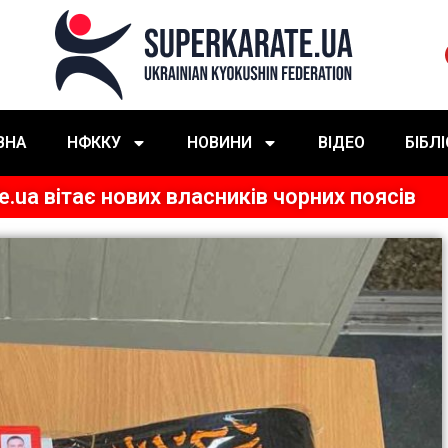
ВНА
НФККУ
НОВИНИ
ВІДЕО
БІБЛ
.ua вітає нових власників чорних поясів