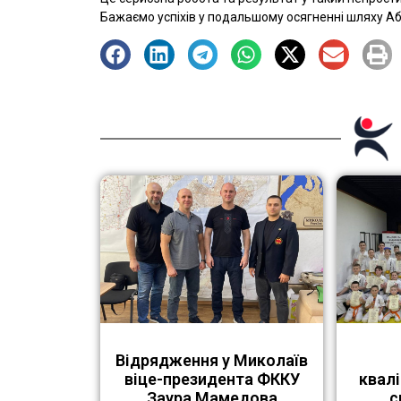
Бажаємо успіхів у подальшому осягненні шляху Аб
Відрядження у Миколаїв
віце-президента ФККУ
квалі
Заура Мамедова
с