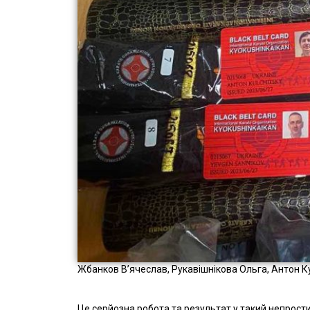
Жбанков В’ячеслав, Рукавішнікова Ольга, Антон К
Це серйозна робота та результат у такий непрости