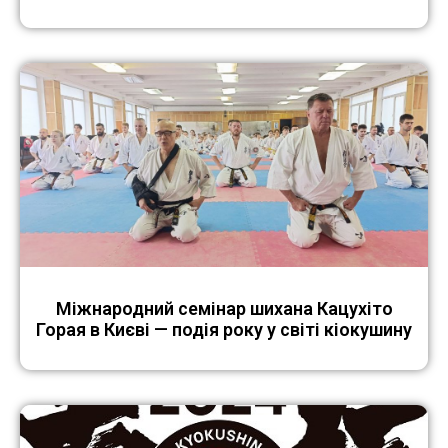
Міжнародний семінар шихана Кацухіто
Горая в Києві — подія року у світі кіокушину