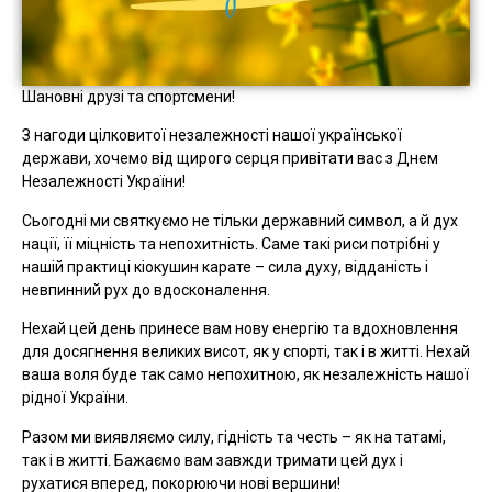
Шановні друзі та спортсмени!
З нагоди цілковитої незалежності нашої української
держави, хочемо від щирого серця привітати вас з Днем
Незалежності України!
Сьогодні ми святкуємо не тільки державний символ, а й дух
нації, її міцність та непохитність. Саме такі риси потрібні у
нашій практиці кіокушин карате – сила духу, відданість і
невпинний рух до вдосконалення.
Нехай цей день принесе вам нову енергію та вдохновлення
для досягнення великих висот, як у спорті, так і в житті. Нехай
ваша воля буде так само непохитною, як незалежність нашої
рідної України.
Разом ми виявляємо силу, гідність та честь – як на татамі,
так і в житті. Бажаємо вам завжди тримати цей дух і
рухатися вперед, покорюючи нові вершини!