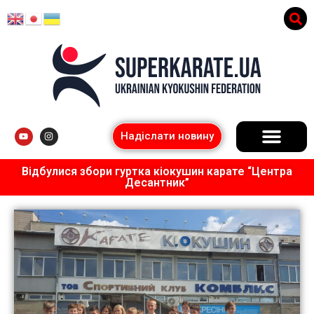
Надіслати новину
Відбулися збори гуртка кіокушин карате “Центра
Десантник”