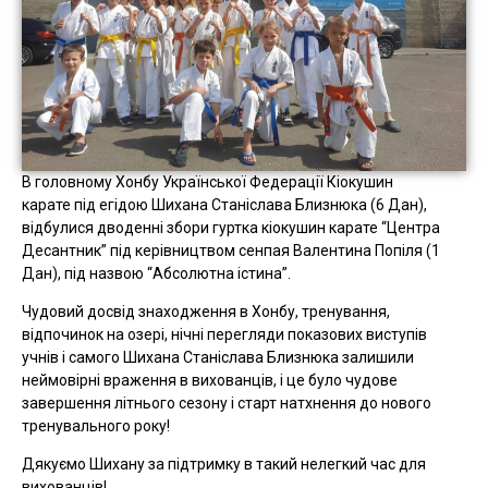
В головному Хонбу Української Федерації Кіокушин
карате під егідою Шихана Станіслава Близнюка (6 Дан),
відбулися дводенні збори гуртка кіокушин карате “Центра
Десантник” під керівництвом сенпая Валентина Попіля (1
Дан), під назвою “Абсолютна істина”.
Чудовий досвід знаходження в Хонбу, тренування,
відпочинок на озері, нічні перегляди показових виступів
учнів і самого Шихана Станіслава Близнюка залишили
неймовірні враження в вихованців, і це було чудове
завершення літнього сезону і старт натхнення до нового
тренувального року!
Дякуємо Шихану за підтримку в такий нелегкий час для
вихованців!