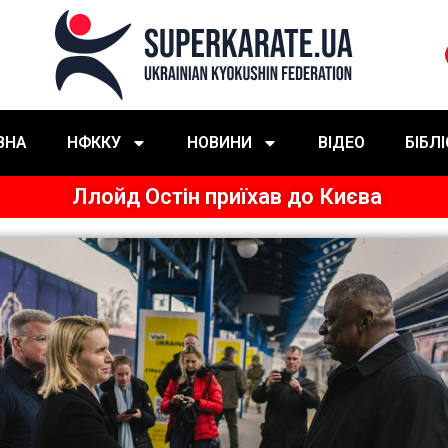
ВНА
НФККУ
НОВИНИ
ВІДЕО
БІБЛ
Ллойд Остін приїхав до Києва