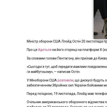
Міністр оборони США Ллойд Остін 20 листопада п
Про це
йдеться
на його сторінці на платформі X (ко
За словами голови Пентагону, він приїхав до Києва
«Сьогодні я тут, щоб передати важливе повідомлення
і в майбутньому»
, — написав Остін.
У Міноборони США
розповіли
, що дискусії будуть
забезпеченням Збройних сил України бойовими можл
Перед поїздкою, 19 листопада, Ллойд мав телефо
Очільник американського оборонного відомства при