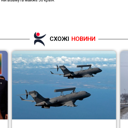
 ній візьмуть майже 50 країн.
СХОЖІ
НОВИНИ