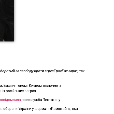
отьбі за свободу проти агресії росії як зараз, так
іж Вашингтоном і Києвом, включно із
іх російських загроз.
повідомляла
пресслужба Пентагону.
нь оборони України у форматі «Рамштайн», яка