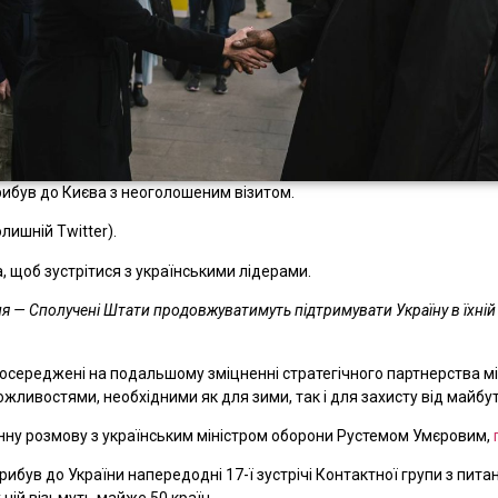
рибув до Києва з неоголошеним візитом.
лишній Twitter).
, щоб зустрітися з українськими лідерами.
 — Сполучені Штати продовжуватимуть підтримувати Україну в їхній бор
 зосереджені на подальшому зміцненні стратегічного партнерства м
ивостями, необхідними як для зими, так і для захисту від майбутн
нну розмову з українським міністром оборони Рустемом Умєровим,
був до України напередодні 17-ї зустрічі Контактної групи з пита