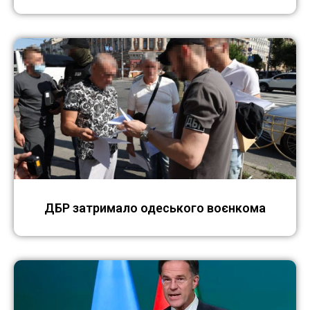
ДБР затримало одеського воєнкома