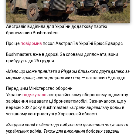
Австралія виділила для України додаткову партію
бронемашин Bushmasters.
Про це
повідомив
посол Австралії в Україні Брюс Едвардс.
Bushmasters вже в дорозі. За словами дипломата, вони
прибудуть до 25 грудня.
«Мало що може привітати з Різдвом близького друга далеко за
морями краще, ніж порятунок життів»,
— наголосив Едвардс.
Перед цим Міністерство оборони
України
подякувало
австралійському оборонному відомству
за рішення надавати ці бронеавтомобілі. Зазначалося, що у
вересні 2022 року Bushmasters
«зіграли вирішальну роль»
в
успішному контрнаступі у Харківській області.
«Завдяки своїй стійкості до вибухів мін ця машина рятує життя
українських воїнів. Також для виконання бойових завдань