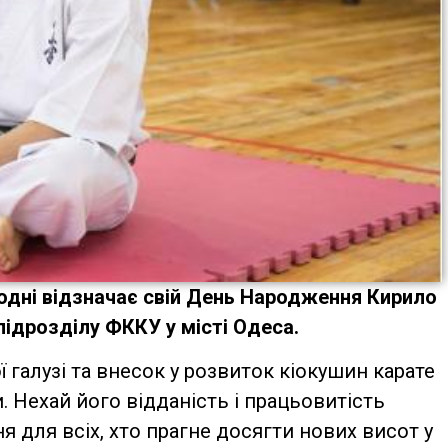
одні відзначає свій День Народження Кирило
підрозділу ФККУ у місті Одеса.
ї галузі та внесок у розвиток кіокушин карате
. Нехай його відданість і працьовитість
 для всіх, хто прагне досягти нових висот у