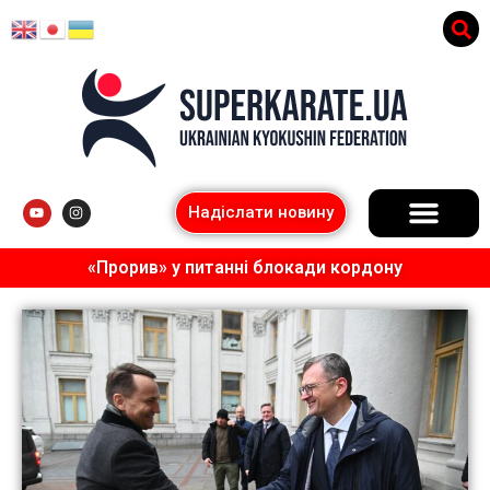
Надіслати новину
«Прорив» у питанні блокади кордону