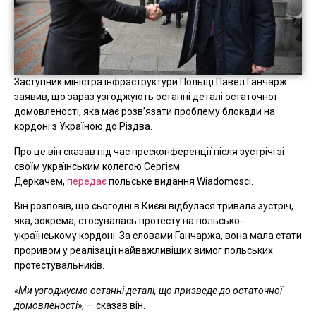
Заступник міністра інфраструктури Польщі Павел Ганчарж
заявив, що зараз узгоджують останні деталі остаточної
домовленості, яка має розв’язати проблему блокади на
кордоні з Україною до Різдва.
Про це він сказав під час пресконференції після зустрічі зі
своїм українським колегою Сергієм
Деркачем,
передає
польське видання Wiadomosci.
Він розповів, що сьогодні в Києві відбулася тривала зустріч,
яка, зокрема, стосувалась протесту на польсько-
українському кордоні. За словами Ганчаржа, вона мала стати
проривом у реалізації найважливіших вимог польських
протестувальників.
«Ми узгоджуємо останні деталі, що призведе до остаточної
домовленості»
, — сказав він.