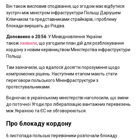
Він також висловив сподівання, що згодом має відбутися
зустріч між міністром інфраструктури Польщі Даріушем
Клімчаком та представниками страйкарів, і проблему
блокади вирішать до Різдва.
Доповнено о 20:56
. У Мінвідновлення України
також
заявили
, що узгодили план дій для розблокування
кордону з новим керівництвом Міністерства інфраструктури
Польщі.
Там зазначили, що вдалося досягти порозуміння щодо
компромісних рішень. Наступним етапом мають стати
переговори польського Мінінфраструктури з
протестувальниками.
Водночас в українському міністерстві наголосили, що зміни
до поточної Угоди про лібералізацію вантажних перевезень
між Україною та ЄС не обговорюються.
Про блокаду кордону
6 листопада польські перевізники розпочали блокаду