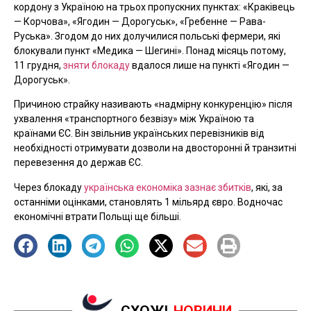
кордону з Україною на трьох пропускних пунктах: «Краківець
— Корчова», «Ягодин — Дорогуськ», «Гребенне — Рава-
Руська». Згодом до них долучилися польські фермери, які
блокували пункт «Медика — Шегині». Понад місяць потому,
11 грудня,
зняти блокаду
вдалося лише на пункті «Ягодин —
Дорогуськ».
Причиною страйку називають «надмірну конкуренцію» після
ухвалення «транспортного безвізу» між Україною та
країнами ЄС. Він звільнив українських перевізників від
необхідності отримувати дозволи на двосторонні й транзитні
перевезення до держав ЄС.
Через блокаду
українська економіка зазнає збитків
, які, за
останніми оцінками, становлять 1 мільярд євро. Водночас
економічні втрати Польщі ще більші.
СХОЖІ
НОВИНИ