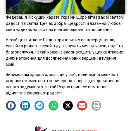
Федерація Кіокушин карате України щиро вітає вас зі святом
радості та світла. Це час добра, щедрості й взаємної любові,
який надихає нас всіх на нові звершення та починання.
Нехай це святкове Різдво приносить у ваші серця тепло,
спокій та радість, нехай в душі звучить мелодія віри, надії та
благополуччя. Нехай кожен з вас знаходить у цих святкових
днях натхнення для досягнення нових вершин і втілення
мрій.
Зичимо вам здоров’я, злагоди у сім’ї, величезної кількості
яскравих моментів та невичерпної енергії для досягнення
всього задуманого. Нехай Різдво принесе вам тепло і
відчуття справжньої радості!