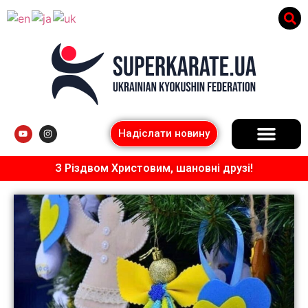
Надіслати новину
З Різдвом Христовим, шановні друзі!