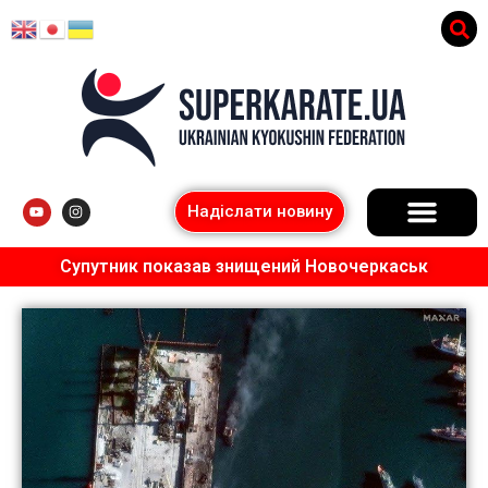
Надіслати новину
Супутник показав знищений Новочеркаськ