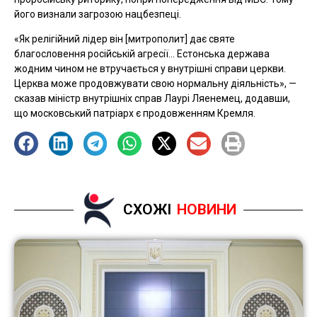
його визнали загрозою нацбезпеці.
«Як релігійний лідер він [митрополит] дає святе
благословення російській агресії… Естонська держава
жодним чином не втручається у внутрішні справи церкви.
Церква може продовжувати свою нормальну діяльність», —
сказав міністр внутрішніх справ Лаурі Ляенемец, додавши,
що московський патріарх є продовженням Кремля.
СХОЖІ
НОВИНИ