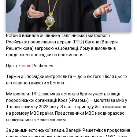
Естонія визнала очільника Талліннської митрополії
Російської православної церкви (РПЦ) Євгена (Валерія
Решетнікова) загрозою нацбезпеці. Йому відмовили в
продовженні посвідки на проживання.
Про це
пише
Postimees.
Термін дії посвідки митрополита — до 6 лютого. Після цього
він повинен виїхати з Естонії.
Митрополит РПЦ закликав естонців брати участь в акції
проросійської організації Koos («Разом») — молитві за мир у
Таллінні взимку 2023 року. З цього приводу його викликало
на розмову МВС країни. Представники МВС неодноразово
спілкувалися з Решетніковим.
За даними естонської влади, Валерій Решетніков продовжив
проросійську риторику, попри попередження від МВС. Тому