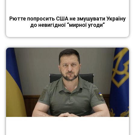
Рютте попросить США не змушувати Україну
до невигідної “мирної угоди”