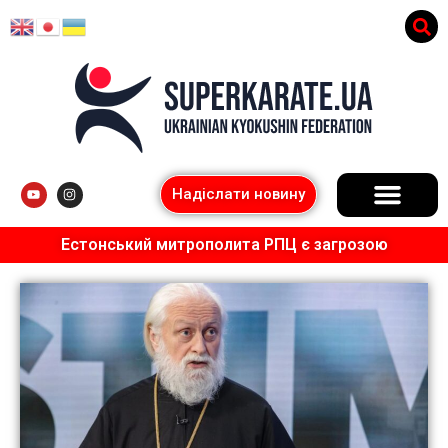
Надіслати новину
Естонський митрополита РПЦ є загрозою