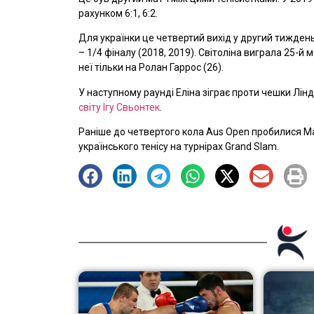
рахунком 6:1, 6:2.
Для українки це четвертий вихід у другий тижден
– 1/4 фіналу (2018, 2019). Світоліна виграла 25-й 
неї тільки на Ролан Гаррос (26).
У наступному раунді Еліна зіграє проти чешки Лін
світу Ігу Свьонтек
.
Раніше до четвертого кола Aus Open пробилися М
українського тенісу на турнірах Grand Slam.