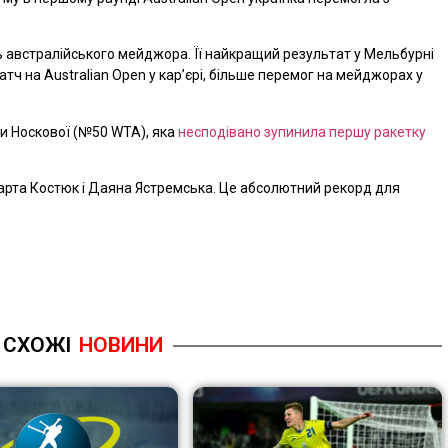
ь австралійського мейджора. Її найкращий результат у Мельбурні
матч на Australian Open у кар’єрі, більше перемог на мейджорах у
ди Носкової (№50 WTA), яка
несподівано зупинила першу ракетку
арта Костюк і Даяна Ястремська. Це абсолютний рекорд для
СХОЖІ
НОВИНИ