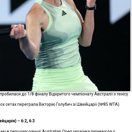
робилася до 1/8 фіналу Відкритого чемпіонату Австралії з тенісу.
вох сетах переграла Вікторію Голубич зі Швейцарії (№85 WTA).
йцарія) – 6:2, 6:3
-му в першому раунді Australian Open українка перемогла з