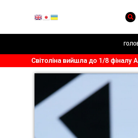
ГОЛО
Світоліна вийшла до 1/8 фіналу 