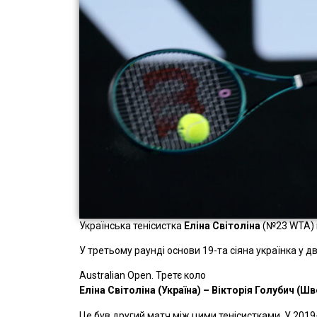
Українська тенісистка
Еліна Світоліна
(№23 WTA) п
У третьому раунді основи 19-та сіяна українка у д
Australian Open. Третє коло
Еліна Світоліна (Україна) – Вікторія Голубич (Шве
Це був другий матч між цими тенісистками. У 2019