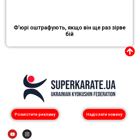
Ф’юрі оштрафують, якщо він ще раз зірве
бій
Розмістити рекламу
Надіслати новину