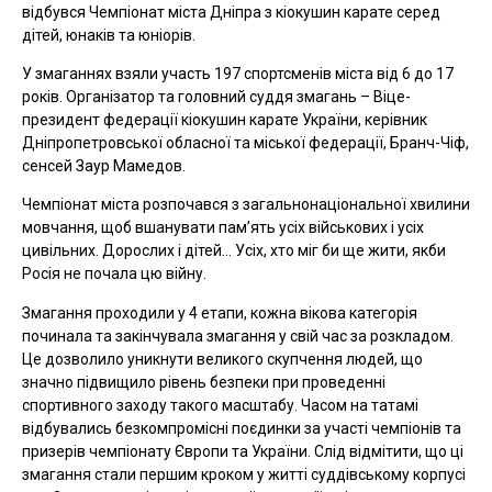
відбувся Чемпіонат міста Дніпра з кіокушин карате серед
дітей, юнаків та юніорів.
У змаганнях взяли участь 197 спортсменів міста від 6 до 17
років. Організатор та головний суддя змагань – Віце-
президент федерації кіокушин карате України, керівник
Дніпропетровської обласної та міської федерації, Бранч-Чіф,
сенсей Заур Мамедов.
Чемпіонат міста розпочався з загальнонаціональної хвилини
мовчання, щоб вшанувати пам’ять усіх військових і усіх
цивільних. Дорослих і дітей… Усіх, хто міг би ще жити, якби
Росія не почала цю війну.
Змагання проходили у 4 етапи, кожна вікова категорія
починала та закінчувала змагання у свій час за розкладом.
Це дозволило уникнути великого скупчення людей, що
значно підвищило рівень безпеки при проведенні
спортивного заходу такого масштабу. Часом на татамі
відбувались безкомпромісні поєдинки за участі чемпіонів та
призерів чемпіонату Європи та України. Слід відмітити, що ці
змагання стали першим кроком у житті суддівському корпусі