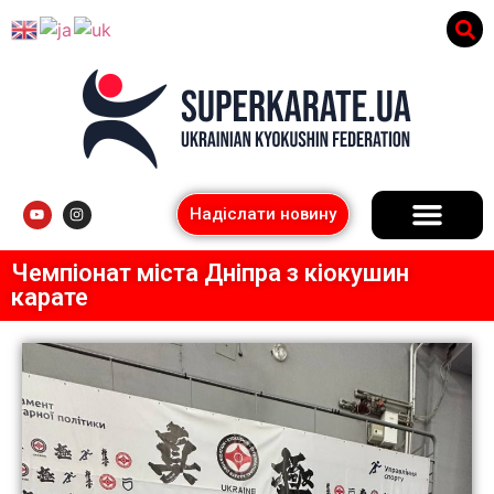
Надіслати новину
Чемпіонат міста Дніпра з кіокушин
карате