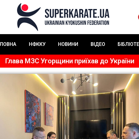
ЛОВНА
НФККУ
НОВИНИ
ВІДЕО
БІБЛІОТ
Глава МЗС Угорщини приїхав до України