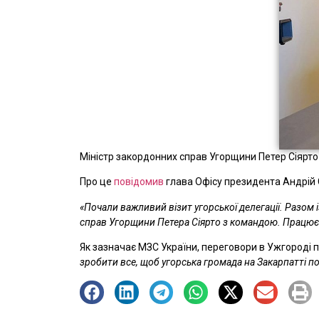
Міністр закордонних справ Угорщини Петер Сіярто
Про це
повідомив
глава Офісу президента Андрій 
«Почали важливий візит угорської делегації. Разом
справ Угорщини Петера Сіярто з командою. Працюєм
Як зазначає МЗС України, переговори в Ужгороді п
зробити все, щоб угорська громада на Закарпатті п