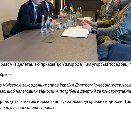
 разом із делегацією приїхав до Ужгорода. Там угорські посадовц
Єрмак.
 із міністром закордонних справ України Дмитром Кулебою зустрічаєм
о, щоб налагодити відносини, потрібен відвертий та конструктивний 
роводять із метою нормалізації українсько-угорських відносин. Ти
овернула свої колишні права»
.