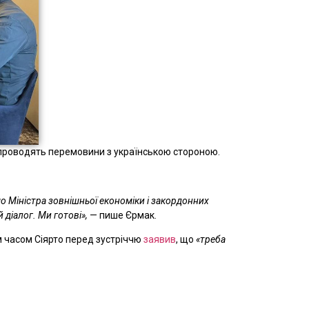
і проводять перемовини з українською стороною.
о Міністра зовнішньої економіки і закордонних
діалог. Ми готові»,
— пише Єрмак.
м часом Сіярто перед зустріччю
заявив
, що
«треба