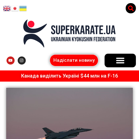
Надіслати новину
Канада виділить Україні $44 млн на F-16