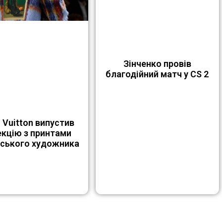
Зінченко провів
благодійний матч у CS 2
 Vuitton випустив
екцію з принтами
нського художника