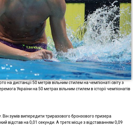
о на дистанції 50 метрів вільним стилем на чемпіонаті світу з
еремога України на 50 метрах вільним стилем в історії чемпіонатів
у. Він зумів випередити триразового бронзового призера
кий відстав на 0,01 секунди. А третє місце з відставанням 0,09