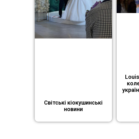
Louis
кол
украї
Світські кіокушинські
новини