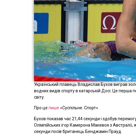
Український плавець Владислав Бухов виграв золот
водних видів спорту в катарській Досі. Це перша п
світу.
Про це
пише
«Суспільне. Спорт».
Бухов показав час 21,44 секунди і здобув перемог
Олімпійських ігор Камерона Макевоя з Австралії, я
секунди посів британець Бенджамін Прауд.