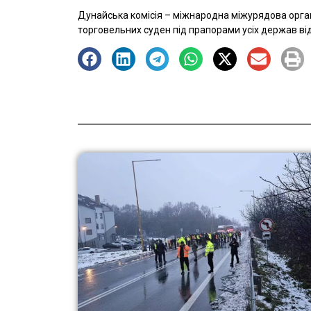
Дунайська комісія – міжнародна міжурядова органі
торговельних суден під прапорами усіх держав від