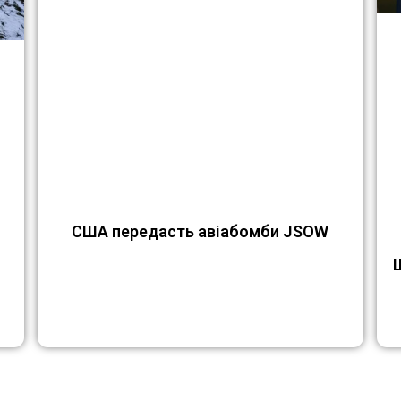
США передасть авіабомби JSOW