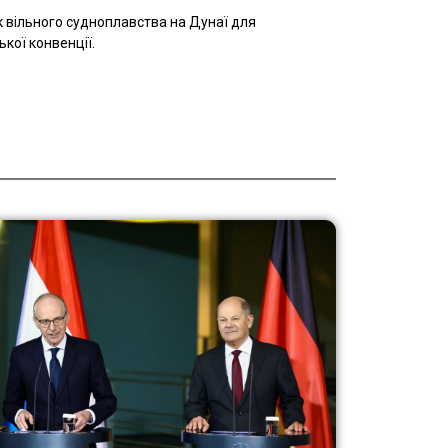
к вільного судноплавства на Дунаї для
кої конвенції.