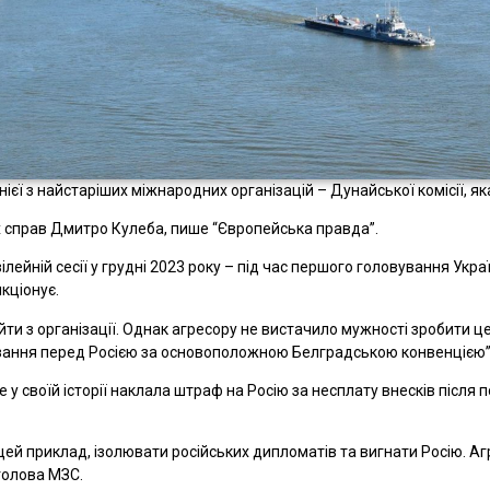
днієї з найстаріших міжнародних організацій – Дунайської комісії, 
 справ Дмитро Кулеба, пише “Європейська правда”.
ейній сесії у грудні 2023 року – під час першого головування Україн
кціонує.
йти з організації. Однак агресору не вистачило мужності зробити це.
язання перед Росією за основоположною Белградською конвенцією”, 
 у своїй історії наклала штраф на Росію за несплату внесків після 
 цей приклад, ізолювати російських дипломатів та вигнати Росію. А
голова МЗС.