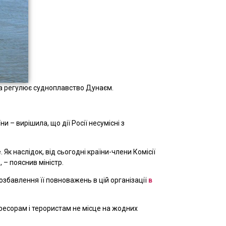
яка регулює судноплавство Дунаєм.
и – вирішила, що дії Росії несумісні з
 Як наслідок, від сьогодні країни-члени Комісії
– пояснив міністр.
позбавлення її повноважень в цій організації
в
гресорам і терористам не місце на жодних