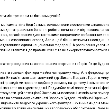
іяти між тренером та батьками учнів?
мої симпатії на боці батьків, оскільки вони є основними фінансови
аємодія та правильне бачення роботи, починаючи від низових ланок
аганнях, організованих дилетантськими напрямками за бажанням трене
ання спортивних нагород. Але є ще й більш неприємні наслідки – т
дставників єдиної національної федерації. А розпилення уваги на 
ажніше ставитися до правил НФККУ та не використовувати батьків і 
гато проведених та запланованих спортивних зборів. Як це буде ви
ивати зовнішні фактори – війна на першому місці. Але федерація 
ців. Ви пам’ятаєте фантастичний тур Шихана Кацухіто Горая в минул
данні президії ми провели серйозну розмову на цю тему, і всім стал
і повністю конкурентоздатні. Подумайте самі, зараз у активній фаз
стовувати цей потенціал? Зокрема, многократні чемпіони та призер
ката на останньому чемпіонаті Європи у Будапешті збірної Одесько
о відзначити ведучого українського файтера – киянина Андрія Меже
закріпився у трійці найсильніших європейських абсолютників. Саме ві