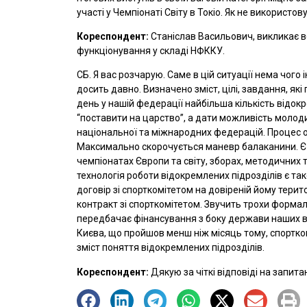
участі у Чемпіонаті Світу в Токіо. Як не використо
Кореспондент:
Станіслав Васильович, викликає ве
функціонування у складі НФККУ.
СБ. Я вас розчарую. Саме в цій ситуації нема чог
досить давно. Визначено зміст, цілі, завдання, як
день у нашій федерації найбільша кількість відок
“поставити на царство”, а дати можливість молоди
національної та міжнародних федерацій. Процес о
Максимально скорочується маневр балаканини. Є рі
чемпіонатах Європи та світу, зборах, методичних 
технологія роботи відокремлених підрозділів є та
договір зі спорткомітетом на довіреній йому тер
контракт зі спорткомітетом. Звучить трохи формал
передбачає фінансування з боку держави наших ві
Києва, що пройшов менш ніж місяць тому, спортком
зміст поняття відокремлених підрозділів.
Кореспондент:
Дякую за чіткі відповіді на запита