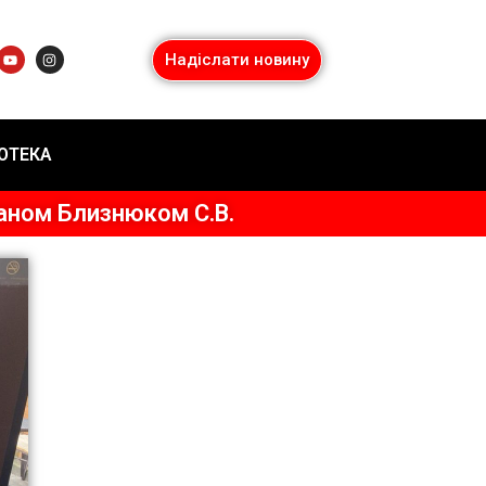
Надіслати новину
ІОТЕКА
аном Близнюком С.В.