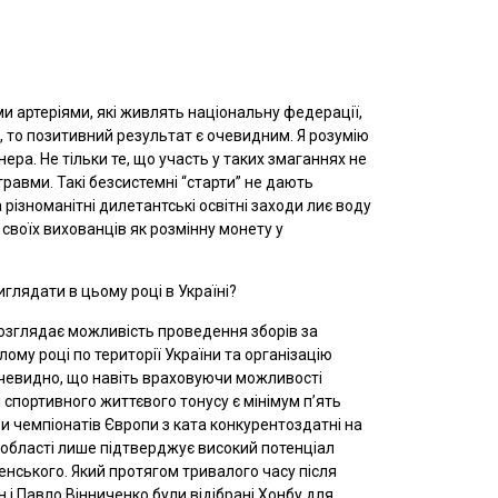
ми артеріями, які живлять національну федерації,
, то позитивний результат є очевидним. Я розумію
ра. Не тільки те, що участь у таких змаганнях не
равми. Такі безсистемні “старти” не дають
різноманітні дилетантські освітні заходи лиє воду
своїх вихованців як розмінну монету у
глядати в цьому році в Україні?
розглядає можливість проведення зборів за
ому році по території України та організацію
о очевидно, що навіть враховуючи можливості
і спортивного життєвого тонусу є мінімум п’ять
и чемпіонатів Європи з ката конкурентоздатні на
ї області лише підтверджує високий потенціал
нського. Який протягом тривалого часу після
н і Павло Вінниченко були відібрані Хонбу для