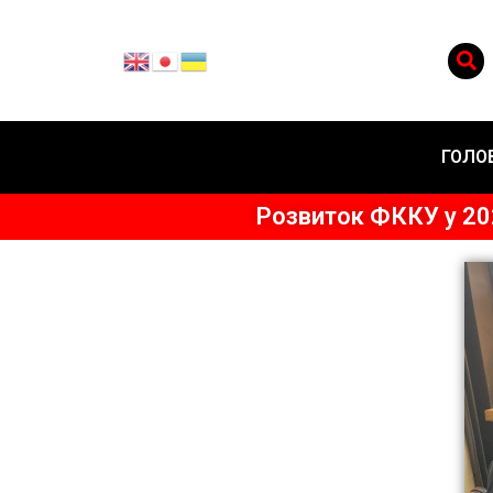
ГОЛО
Розвиток ФККУ у 20