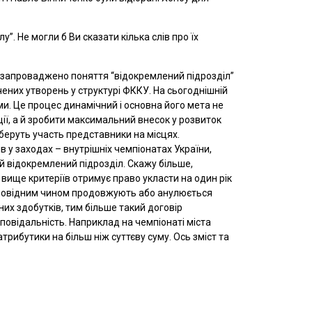
. Не могли б Ви сказати кілька слів про їх
ії запроваджено поняття “відокремлений підрозділ”
чених утворень у структурі ФККУ. На сьогоднішній
ми. Це процес динамічний і основна його мета не
ії, а й зробити максимальний внесок у розвиток
беруть участь представники на місцях.
 у заходах – внутрішніх чемпіонатах України,
ий відокремлений підрозділ. Скажу більше,
 вище критеріїв отримує право укласти на один рік
відповідним чином продовжують або анулюється
их здобутків, тим більше такий договір
повідальність. Наприклад на чемпіонаті міста
рибутики на більш ніж суттєву суму. Ось зміст та