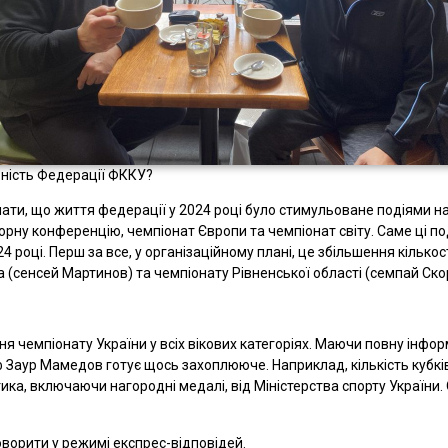
ьність Федерації ФККУ?
ати, що життя федерації у 2024 році було стимульоване подіями н
орну конференцію, чемпіонат Європи та чемпіонат світу. Саме ці по
оці. Перш за все, у організаційному плані, це збільшення кількості
а (сенсей Мартинов) та чемпіонату Рівненської області (семпай Ск
?
я чемпіонату України у всіх вікових категоріях. Маючи повну інфор
 Заур Мамедов готує щось захоплююче. Наприклад, кількість кубкі
ика, включаючи нагородні медалі, від Міністерства спорту України. 
говорити у режимі експрес-відповідей.