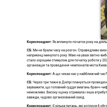
Кореспондент:
Як вплинуло початок року на діял
СБ:
Ми не брали часу на розгон. Справедливо визн
наприкінці минулого року. Маю на увазі звітно-виб
стало хорошим стимулом для початку роботи у 2024 р
організація та проведення чемпіонатів міста Києв
Кореспондент:
А що чекає нас у найближчий час
СБ:
Через три тижні в Дніпрі планується проведенн
зауважити, що головний суддя змагань бранч-чиф
неможливо. Високу оцінку отримала і інша атрибут
завжди, чудово організований захід.
Кореспондент:
Є кілька питань, які хотілося б об