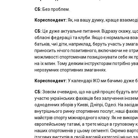
СБ:
Без проблем.
Кореспондент:
Як, на вашу думку, краще взаємод
СБ:
Це дуже актуальне питання. Відразу скажу, що 
обласні федерації та клуби. Якщо є нормальна вз
батьків, чиї діти, наприклад, беруть участь у зм
приносить нічого позитивного, включаючи не отрим
можливості спортсменам позиціонувати себе як пре
на їх млин. Тому деяким інструкторам потрібно ув
нерозумних спортивних змаганнях.
Кореспондент:
У календарі ІКО ми бачимо дуже ба
СБ:
Зовсім очевидно, що на цей процес будуть впл
участю українських фахівців без залучення інозем
одноденних зборів у Києві, Дніпрі, Одесі. На засі
внутрішнього ринку спортивних послуг, наші фахівц
майстрів спорту міжнародного класу. Як не викори
європейському татамі, а третє місце в груповому 
наших спортсменів у цьому сегменті. Окремо варт
ітогових виступів в своїй ваговій категорії міцно 