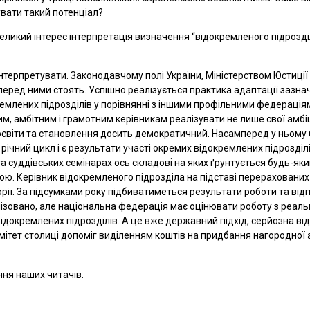
вувати такий потенціал?
ликий інтерес інтерпретація визначення “відокремленого підрозділу”
о інтерпретувати. Законодавчому полі України, Міністерством Юстиц
і перед ними стоять. Успішно реалізується практика адаптації зазна
ремлених підрозділів у порівнянні з іншими профільними федерація
м, амбітним і грамотним керівникам реалізувати не лише свої амбіц
світи та становлення досить демократичний. Насамперед у ньому 
чний цикл і є результати участі окремих відокремлених підрозділів
та суддівських семінарах ось складові на яких ґрунтується будь-як
кою. Керівник відокремленого підрозділа на підставі перерахованих
иторії. За підсумками року підбиватиметься результати роботи та 
ізовано, але національна федерація має оцінювати роботу з реальн
докремлених підрозділів. А це вже державний підхід, серйозна від
ітет столиці допоміг виділенням коштів на придбання нагородної ат
ння наших читачів.