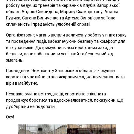
роботу ведучих тренерів та керівників Клубів Запорізької
області Андрія Свиридова, Марину Скамарохову, Андрія
Рудика, Євгена Виниченка та Артема Зиновʼєва за їхню
сплаченість і преданість улюбленій справі.
Організатори змагань вклали величезну роботу у підготовку
та проведення події, забезпечуючи безпеку та комфорт для
всіх учасників. Дотримуючись всіх необхідних заходів
безпеки, вони забезпечили успішний та безпечний хід
змагань.
Проведення Чемпіонату Запорізької області з кіокушин
карате під час війни стало яскравим свідченням єднання та
віри в майбутнє.
Незважаючи на всі труднощі, спортивна спільнота
продовжує боротися та вдосконалюватися, показуючи, що
дух України не подолати.
Осу!