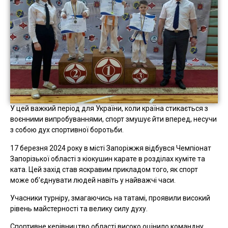
У цей важкий період для України, коли країна стикається з
воєнними випробуваннями, спорт змушує йти вперед, несучи
з собою дух спортивної боротьби.
17 березня 2024 року в місті Запоріжжя відбувся Чемпіонат
Запорізької області з кіокушин карате в розділах куміте та
ката. Цей захід став яскравим прикладом того, як спорт
може об’єднувати людей навіть у найважчі часи.
Учасники турніру, змагаючись на татамі, проявили високий
рівень майстерності та велику силу духу.
Спортивне керівництво області високо оцінило командну