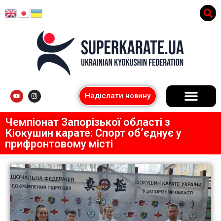
Надіслати новину
Чемпіонат Запорізької області з
Кіокушин карате: Спорт об’єднує у
прифронтовому місті