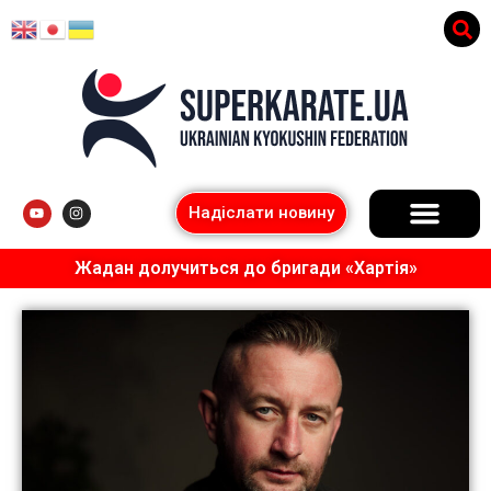
Надіслати новину
Жадан долучиться до бригади «Хартія»