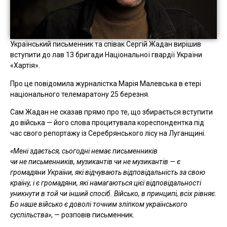
Український письменник та співак Сергій Жадан вирішив
вступити до лав 13 бригади Національної гвардії України
«Хартія».
Про це повідомила журналістка Марія Малевська в етері
національного телемаратону 25 березня.
Сам Жадан не сказав прямо про те, що збирається вступити
до війська — його слова процитувала кореспондентка під
час свого репортажу із Серебрянського лісу на Луганщині.
«Мені здається, сьогодні немає письменників
чи не письменників, музикантів чи не музикантів — є
громадяни України, які відчувають відповідальність за свою
країну, і є громадяни, які намагаються цієї відповідальності
уникнути в той чи інший спосіб. Військо, в принципі, всіх рівняє.
Бо наше військо є доволі точним зліпком українського
суспільства»
, — розповів письменник.