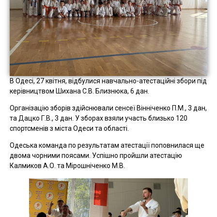
В Одесі, 27 квітня, відбулися навчально-атестаційні збори під
керівництвом Шихана С.В. Близнюка, 6 дан.
Організацію зборів здійснювали сенсеї Вінніченко П.М., 3 дан,
та Дацко Г.В., 3 дан. У зборах взяли участь близько 120
спортсменів з міста Одеси та області.
Одеська команда по результатам атестації поповнилася ще
двома чорними поясами. Успішно пройшли атестацію
Калмиков А.О. та Мірошніченко М.В.