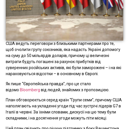
США ведуть переговори з близькими партнерами про те,
щоб очолити групу союзників, яка надасть Україні допомогу
на суму до 50 мільярдів доларів, причому ці величезні
витрати будуть погашені за рахунок прибутків від
суверенних російських активів, які були заморожені – і на які
нараховуються відсотки – в основному в Європі.
Як пише “Європейська правда”, про це стало
відомо
Bloomberg
від людей, знайомих з пропозицією.
План обговорюється серед країн “Групи семи”, причому США
наполягають на укладенні угоди під час зустрічі лідерів G7 в
Італії в червні. За їхніми словами, дискусії на цю тему були
складними, і на досягнення угоди можуть піти місяці.
Цей план свідчить про рішучу підтримку з боку Вашингтона