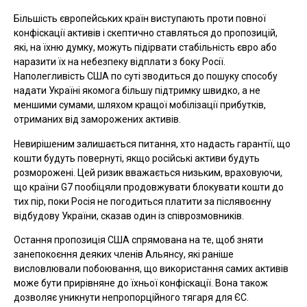
Більшість європейських країн виступають проти повної
конфіскації активів і скептично ставляться до пропозицій,
які, на їхню думку, можуть підірвати стабільність євро або
наразити їх на небезпеку відплати з боку Росії.
Наполегливість США по суті зводиться до пошуку способу
надати Україні якомога більшу підтримку швидко, а не
меншими сумами, шляхом кращої мобілізації прибутків,
отриманих від заморожених активів.
Невирішеним залишається питання, хто надасть гарантії, що
кошти будуть повернуті, якщо російські активи будуть
розморожені. Цей ризик вважається низьким, враховуючи,
що країни G7 пообіцяли продовжувати блокувати кошти до
тих пір, поки Росія не погодиться платити за післявоєнну
відбудову України, сказав один із співрозмовників.
Остання пропозиція США спрямована на те, щоб зняти
занепокоєння деяких членів Альянсу, які раніше
висловлювали побоювання, що використання самих активів
може бути прирівняне до їхньої конфіскації. Вона також
дозволяє уникнути непропорційного тягаря для ЄС.