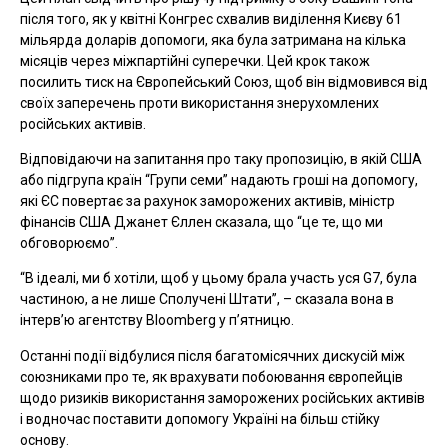
після того, як у квітні Конгрес схвалив виділення Києву 61
мільярда доларів допомоги, яка була затримана на кілька
місяців через міжпартійні суперечки. Цей крок також
посилить тиск на Європейський Союз, щоб він відмовився від
своїх заперечень проти використання знерухомлених
російських активів.
Відповідаючи на запитання про таку пропозицію, в якій США
або підгрупа країн “Групи семи” надають гроші на допомогу,
які ЄС повертає за рахунок заморожених активів, міністр
фінансів США Джанет Єллен сказала, що “це те, що ми
обговорюємо”.
“В ідеалі, ми б хотіли, щоб у цьому брала участь уся G7, була
частиною, а не лише Сполучені Штати”, – сказала вона в
інтерв’ю агентству Bloomberg у п’ятницю.
Останні події відбулися після багатомісячних дискусій між
союзниками про те, як врахувати побоювання європейців
щодо ризиків використання заморожених російських активів
і водночас поставити допомогу Україні на більш стійку
основу.