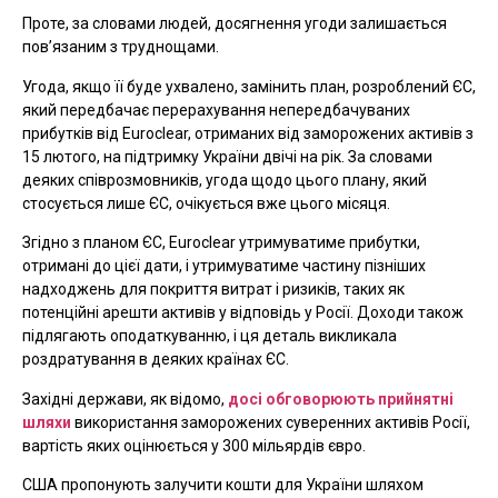
Проте, за словами людей, досягнення угоди залишається
пов’язаним з труднощами.
Угода, якщо її буде ухвалено, замінить план, розроблений ЄС,
який передбачає перерахування непередбачуваних
прибутків від Euroclear, отриманих від заморожених активів з
15 лютого, на підтримку України двічі на рік. За словами
деяких співрозмовників, угода щодо цього плану, який
стосується лише ЄС, очікується вже цього місяця.
Згідно з планом ЄС, Euroclear утримуватиме прибутки,
отримані до цієї дати, і утримуватиме частину пізніших
надходжень для покриття витрат і ризиків, таких як
потенційні арешти активів у відповідь у Росії. Доходи також
підлягають оподаткуванню, і ця деталь викликала
роздратування в деяких країнах ЄС.
Західні держави, як відомо,
досі обговорюють прийнятні
шляхи
використання заморожених суверенних активів Росії,
вартість яких оцінюється у 300 мільярдів євро.
США пропонують залучити кошти для України шляхом