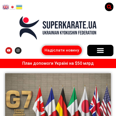
Надіслати новину
План допомоги Україні на $50 млрд