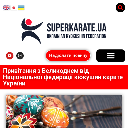
Надіслати новину
Привітання з Великоднем від
Національної федерації кіокушин карате
України