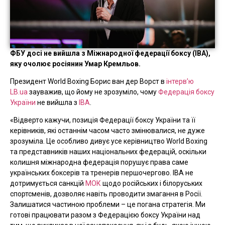
ФБУ досі не вийшла з Міжнародної федерації боксу (IBA),
яку очолює росіянин Умар Кремльов.
Президент World Boxing Борис ван дер Ворст в
інтерв’ю
LB.ua
зауважив, що йому не зрозуміло, чому
Федерація боксу
України
не вийшла з
IBA
.
«Відверто кажучи, позиція Федерації боксу України та її
керівників, які останнім часом часто змінювалися, не дуже
зрозуміла. Це особливо дивує усе керівництво World Boxing
та представників наших національних федерацій, оскільки
колишня міжнародна федерація порушує права саме
українських боксерів та тренерів першочергово. IBA не
дотримується санкцій
МОК
щодо російських і білоруських
спортсменів, дозволяє навіть проводити змагання в Росії.
Залишатися частиною проблеми – це погана стратегія. Ми
готові працювати разом з Федерацією боксу України над