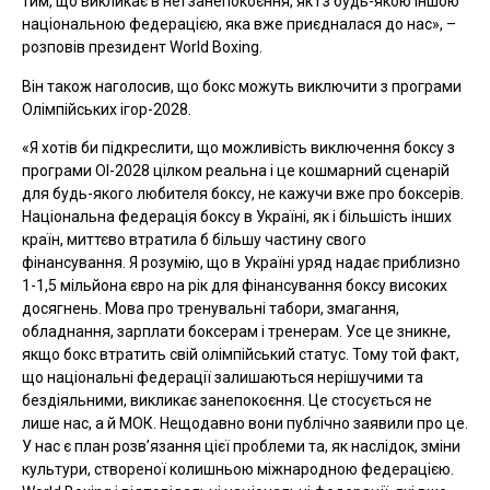
тим, що викликає в неї занепокоєння, як і з будь-якою іншою
національною федерацією, яка вже приєдналася до нас», –
розповів президент World Boxing.
Він також наголосив, що бокс можуть виключити з програми
Олімпійських ігор-2028.
«Я хотів би підкреслити, що можливість виключення боксу з
програми ОІ-2028 цілком реальна і це кошмарний сценарій
для будь-якого любителя боксу, не кажучи вже про боксерів.
Національна федерація боксу в Україні, як і більшість інших
країн, миттєво втратила б більшу частину свого
фінансування. Я розумію, що в Україні уряд надає приблизно
1-1,5 мільйона євро на рік для фінансування боксу високих
досягнень. Мова про тренувальні табори, змагання,
обладнання, зарплати боксерам і тренерам. Усе це зникне,
якщо бокс втратить свій олімпійський статус. Тому той факт,
що національні федерації залишаються нерішучими та
бездіяльними, викликає занепокоєння. Це стосується не
лише нас, а й МОК. Нещодавно вони публічно заявили про це.
У нас є план розв’язання цієї проблеми та, як наслідок, зміни
культури, створеної колишньою міжнародною федерацією.