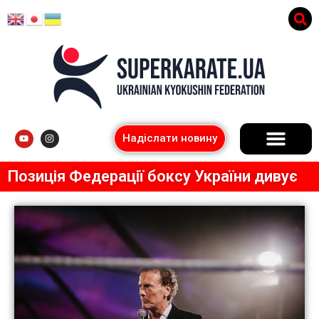
Надіслати новину
Позиція Федерації боксу України дивує