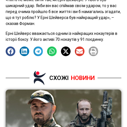
шикарний удар. Якби він вас спіймав своїм ударом, то у вас
перед очима пройшло б все життя і ви б намагались згадати,
що я тут роблю? У Ерні Шейверса був найкращий удар», –
сказав Форман.
Ерні Шейверс вважається одним із найкращих нокаутерів в
історії боксу. У його активі 70 нокаутів у 91 поєдинку.
СХОЖІ
НОВИНИ