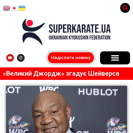
Надіслати новину
«Великий Джордж» згадує Шейверса