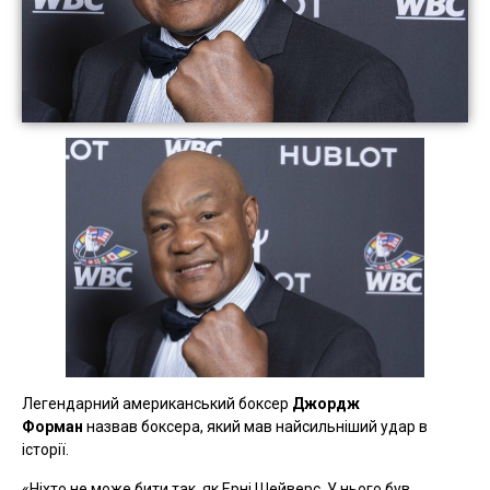
Легендарний американський боксер
Джордж
Форман
назвав боксера, який мав найсильніший удар в
історії.
«Ніхто не може бити так, як Ерні Шейверс. У нього був