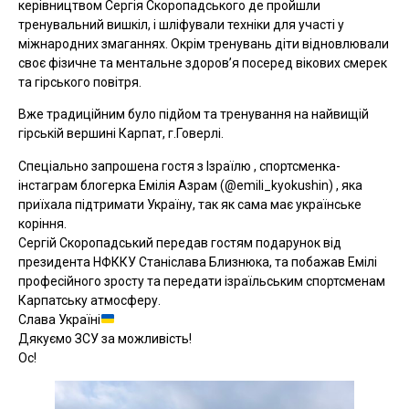
керівництвом Сергія Скоропадського де пройшли
тренувальний вишкіл, і шліфували техніки для участі у
міжнародних змаганнях. Окрім тренувань діти відновлювали
своє фізичне та ментальне здоров’я посеред вікових смерек
та гірського повітря.
Вже традиційним було підйом та тренування на найвищій
гірській вершині Карпат, г.Говерлі.
Спеціально запрошена гостя з Ізраїлю , спортсменка-
інстаграм блогерка Емілія Азрам (@emili_kyokushin) , яка
приїхала підтримати Україну, так як сама має українське
коріння.
Сергій Скоропадський передав гостям подарунок від
президента НФККУ Станіслава Близнюка, та побажав Емілі
професійного зросту та передати ізраїльським спортсменам
Карпатську атмосферу.
Слава Україні
Дякуємо ЗСУ за можливість!
Ос!