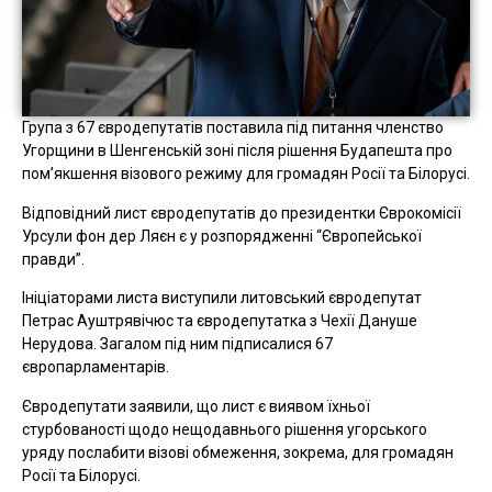
Група з 67 євродепутатів поставила під питання членство
Угорщини в Шенгенській зоні після рішення Будапешта про
пом’якшення візового режиму для громадян Росії та Білорусі.
Відповідний лист євродепутатів до президентки Єврокомісії
Урсули фон дер Ляєн є у розпорядженні “Європейської
правди”.
Ініціаторами листа виступили литовський євродепутат
Петрас Ауштрявічюс та євродепутатка з Чехії Дануше
Нерудова. Загалом під ним підписалися 67
європарламентарів.
Євродепутати заявили, що лист є виявом їхньої
стурбованості щодо нещодавнього рішення угорського
уряду послабити візові обмеження, зокрема, для громадян
Росії та Білорусі.