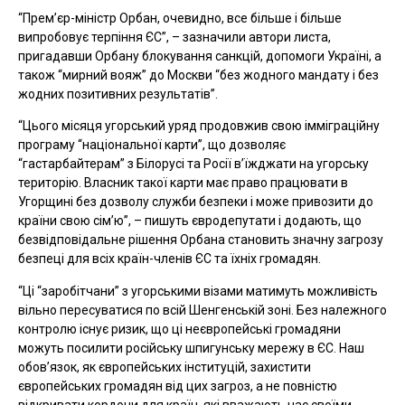
“Прем’єр-міністр Орбан, очевидно, все більше і більше
випробовує терпіння ЄС”, – зазначили автори листа,
пригадавши Орбану блокування санкцій, допомоги Україні, а
також “мирний вояж” до Москви “без жодного мандату і без
жодних позитивних результатів”.
“Цього місяця угорський уряд продовжив свою імміграційну
програму “національної карти”, що дозволяє
“гастарбайтерам” з Білорусі та Росії в’їжджати на угорську
територію. Власник такої карти має право працювати в
Угорщині без дозволу служби безпеки і може привозити до
країни свою сім’ю”, – пишуть євродепутати і додають, що
безвідповідальне рішення Орбана становить значну загрозу
безпеці для всіх країн-членів ЄС та їхніх громадян.
“Ці “заробітчани” з угорськими візами матимуть можливість
вільно пересуватися по всій Шенгенській зоні. Без належного
контролю існує ризик, що ці неєвропейські громадяни
можуть посилити російську шпигунську мережу в ЄС. Наш
обов’язок, як європейських інституцій, захистити
європейських громадян від цих загроз, а не повністю
відкривати кордони для країн, які вважають нас своїми