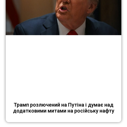
Трамп розлючений на Путіна і думає над
додатковими митами на російську нафту