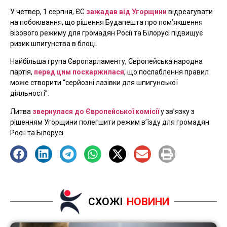
У четвер, 1 серпня, ЄС
зажадав від Угорщини
відреагувати
на побоювання, що рішення Будапешта про пом’якшення
візового режиму для громадян Росії та Білорусі підвищує
ризик шпигунства в блоці.
Найбільша група Європарламенту, Європейська народна
партія,
перед цим поскаржилася
, що послаблення правил
може створити “серйозні лазівки для шпигунської
діяльності”.
Литва
звернулася до Європейської комісії
у зв’язку з
рішенням Угорщини полегшити режим в’їзду для громадян
Росії та Білорусі.
СХОЖІ
НОВИНИ