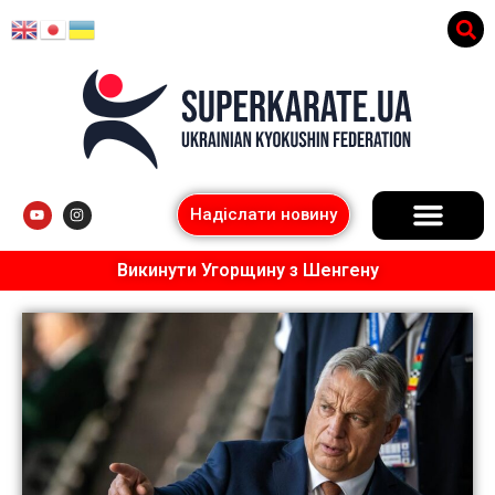
Надіслати новину
Викинути Угорщину з Шенгену