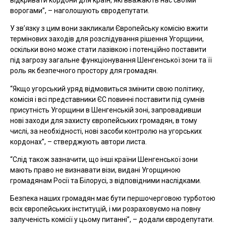
ворогами”, – наголошують євродепутати.
У зв’язку з цим вони закликали Європейську комісію вжити
термінових заходів для розслідування рішення Угорщини,
оскільки воно може стати лазівкою і потенційно поставити
під загрозу загальне функціонування Шенгенської зони та її
роль як безпечного простору для громадян.
“Якщо угорський уряд відмовиться змінити свою політику,
комісія і всі представники ЄС повинні поставити під сумнів
присутність Угорщини в Шенгенській зоні, запровадивши
нові заходи для захисту європейських громадян, в тому
числі, за необхідності, нові засоби контролю на угорських
кордонах”, – стверджують автори листа.
“Слід також зазначити, що інші країни Шенгенської зони
мають право не визнавати візи, видані Угорщиною
громадянам Росії та Білорусі, з відповідними наслідками.
Безпека наших громадян має бути першочерговою турботою
всіх європейських інституцій, і ми розраховуємо на повну
залученість комісії у цьому питанні”, – додали євродепутати.