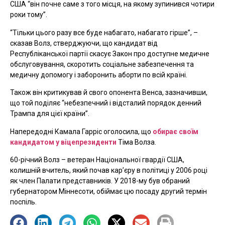
США “він почне саме з того місця, на якому зупинився чотири
роки тому”.
“Тільки цього разу все буде набагато, набагато гірше”, –
сказав Волз, стверджуючи, що кандидат від
Республіканської партії скасує Закон про доступне медичне
обслуговування, скоротить соціальне забезпечення та
медичну допомогу і заборонить аборти по всій країні.
Також він критикував й свого опонента Венса, зазначивши,
що той поділяє “небезпечний і відсталий порядок денний
Трампа для цієї країни”.
Напередодні Камала Гарріс оголосила, що
обирає своїм
кандидатом у віцепрезиденти
Тіма Волза.
60-річний Волз – ветеран Національної гвардії США,
колишній вчитель, який почав кар’єру в політиці у 2006 році
як член Палати представників. У 2018-му був обраний
губернатором Міннесоти, обіймає цю посаду другий термін
поспіль.