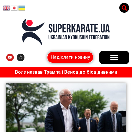
Надіслати новину
Волз назвав Трампа і Венса до біса дивними