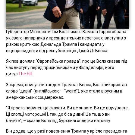
Губернатор Міннесоти Тім Волз, якого Камала Гарріс обрала
як свого напарника у президентських перегонах, виступив з
різкою критикою Дональда Трампа і кандидата у
віцепрезиденти від республіканців Джей Ді Венса.
Як повідомляє “Європейська правда”, про це Волз сказав під
час виступу перед прихильниками у Філадельфії, його
цитує
The Hill
.
Зокрема, описуючи тандем Трампа і Венса, Волз використав
слово “дивні” (англійською – “weird”), яке стало вірусним в
американських соцмережах.
“Я просто повинен це сказати. Ви це знаєте. Ви це відчуваєте.
Ці хлопці моторошні і, так, до біса дивні. Це те, що ви
бачите”, – сказав Волз під бурхливі оплески натовпу.
Він додав, що у разі повернення Трампа у крісло президента