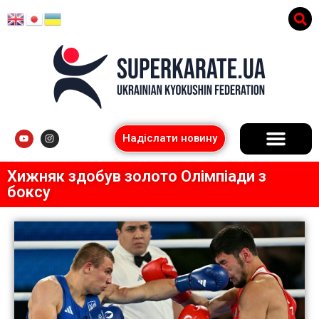
Надіслати новину
Хижняк здобув золото Олімпіади з
боксу