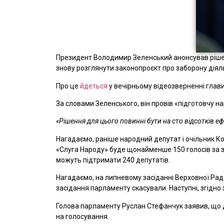
Президент Володимир Зеленський анонсував рішенн
знову розглянути законопроєкт про заборону діяльн
Про це
йдеться
у вечірньому відеозверненні глав
За словами Зеленського, він провів «підготовчу 
«Рішення для цього повинні бути на сто відсотків 
Нагадаємо, раніше народний депутат і очільник Ко
«Слуга Народу» буде щонайменше 150 голосів за за
можуть підтримати 240 депутатів.
Нагадаємо, на липневому засіданні Верховної Ра
засідання парламенту скасували. Наступні, згідно з
Голова парламенту Руслан Стефанчук заявив, що
на голосування.