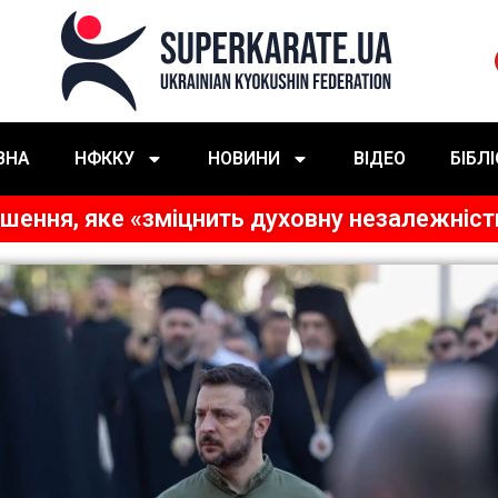
ВНА
НФККУ
НОВИНИ
ВІДЕО
БІБЛ
ішення, яке «зміцнить духовну незалежніст