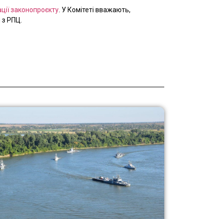
ції законопроєкту
. У Комітеті вважають,
 з РПЦ.