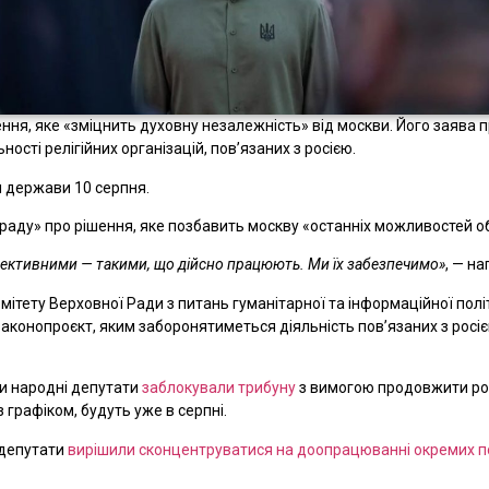
я, яке «зміцнить духовну незалежність» від москви. Його заява п
ості релігійних організацій, повʼязаних з росією.
и держави 10 серпня.
нараду» про рішення, яке позбавить москву «останніх можливостей 
ефективними — такими, що дійсно працюють. Ми їх забезпечимо»
, — н
мітету Верховної Ради з питань гуманітарної та інформаційної полі
конопроєкт, яким заборонятиметься діяльність пов’язаних з росіє
ди народні депутати
заблокували трибуну
з вимогою продовжити роз
 графіком, будуть уже в серпні.
 депутати
вирішили сконцентруватися на доопрацюванні окремих 