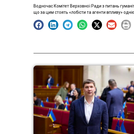
Водночас Комітет Верховної Ради з питань гумані
що за цим стоять «лобісти та агенти впливу» однієї