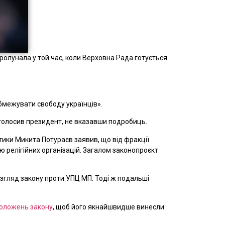
ролунала у той час, коли Верховна Рада готується
обмежувати свободу українців».
аголосив президент, не вказавши подробиць.
тики Микита Потураєв заявив, що від фракції
ю релігійних організацій. Загалом законопроєкт
гляд закону проти УПЦ МП. Тоді ж подальші
положень закону
, щоб його якнайшвидше винесли