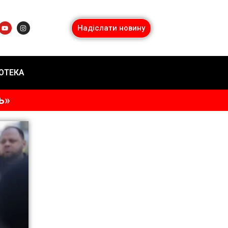
Надіслати новину
ІОТЕКА
ь»