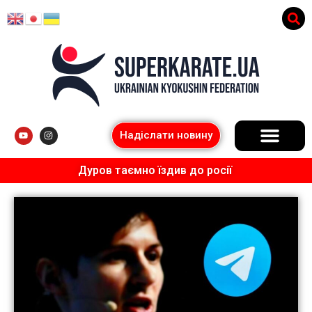
Надіслати новину
Дуров таємно їздив до росії