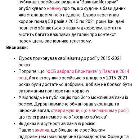
публікації, російське видання “Важные Истории”
опублікувало
новину
про те, що судячи з бази даних,
яка стала доступною недавно, Дуров перетинав
кордон понад 50 разів з 2015 по 2021 роки. Їхні дані
повністю збігаються із нашим джерелом, а стаття
містить багато важливих деталей про контекст
переміщень засновника телеграму.
Висновки:
Дуров приховував свої візити до росії у 2015-2021
роках.
Попри те, що
“ФСБ забрало ВКонтакте” у Павла в 2014
році
, його стосунки з російською владою у 2015-2021
роках були достатньо добрими, щоб він не боявся бути
затриманим при перетині кордону.
У відповідь на публікацію про його можливі зв’язки із
росією, Дуров навмисне обманював українців та
широкий загал,
стверджуючи, що є вигнанцем у росії
і
що телеграм немає з нею “жодних зв’язків”.
Як доказ відсутності зв’язків із росією
Павло
заявляв,
що більше не є російським
підприємцем і має подвійне громадянство Франції та