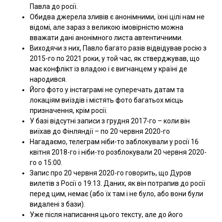
Павла до росії.
Обидва джерела зливів є анонімними, їхні цілі нам не
відомі, але зараз з великою імовірністю можна
вважати дані анонімного листа автентичними.
Виходячи з них, Павло багато разів відвідував росію з
2015-го по 2021 роки, у той час, як стверджував, що
має конфлікт із владою і є вигнанцем у країні де
народився.
Його фото у інстаграмі не суперечать датам та
локаціям виїздів і містять фото багатьох місць
призначення, крім росії.
У базі відсутні записи з грудня 2017-го – коли він
виїхав до Фінляндії – по 20 червня 2020-го
Нагадаємо, телеграм ніби-то заблокували у росії 16
квітня 2018-го і ніби-то розблокували 20 червня 2020-
го о 15:00.
Запис про 20 червня 2020-го говорить, що Дуров
вилетів з Росії о 19:13. Даних, як він потрапив до росії
перед цим, немає (або їх там і не було, або вони були
видалені з бази).
Уже після написання цього тексту, але до його