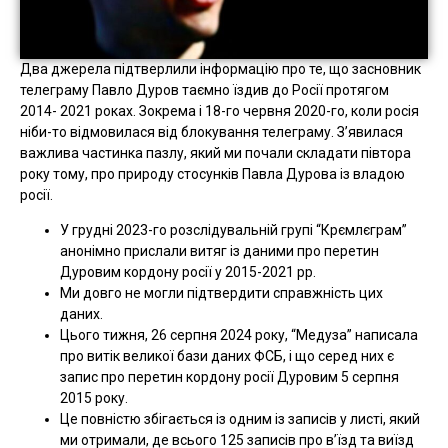
Два джерела підтверлили інформацію про те, що засновник
телеграму Павло Дуров таємно їздив до Росії протягом
2014- 2021 роках. Зокрема і 18-го червня 2020-го, коли росія
ніби-то відмовилася від блокування телеграму. З’явилася
важлива частинка пазлу, який ми почали складати півтора
року тому, про природу стосунків Павла Дурова із владою
росії.
У грудні 2023-го розслідувальній групі “Крємлєграм”
анонімно прислали витяг із даними про перетин
Дуровим кордону росії у 2015-2021 рр.
Ми довго не могли підтвердити справжність цих
даних.
Цього тижня, 26 серпня 2024 року, “Медуза” написала
про витік великої бази даних ФСБ, і що серед них є
запис про перетин кордону росії Дуровим 5 серпня
2015 року.
Це повністю збігається із одним із записів у листі, який
ми отримали, де всього 125 записів про в’їзд та виїзд