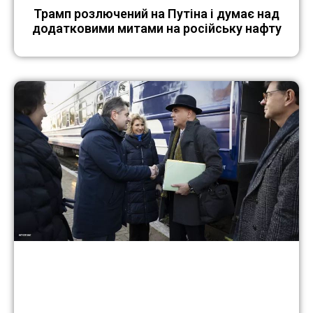
Трамп розлючений на Путіна і думає над
додатковими митами на російську нафту