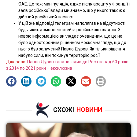
ОАЕ. Це теж маніпуляція, адже після арешту у Франції і
заяв російської влади ми знаємо, що у нього також є
дійсний російський паспорт.
У цій же відповіді телеграм наполягав на відсутності
будь-яких домовленостей із російською владою. З
новою інформацією виглядає очевидним, що це не
було одностороннім рішенням Роскомнагляду, що до
нього був залучений Павло Дуров. Як тільки рішення
набуло сили, він покинув територію росії.
Джерело:
Павло Дуров таємно їздив до Росії понад 60 разів
з 2014 по 2021 роки – ексклюзив
СХОЖІ
НОВИНИ