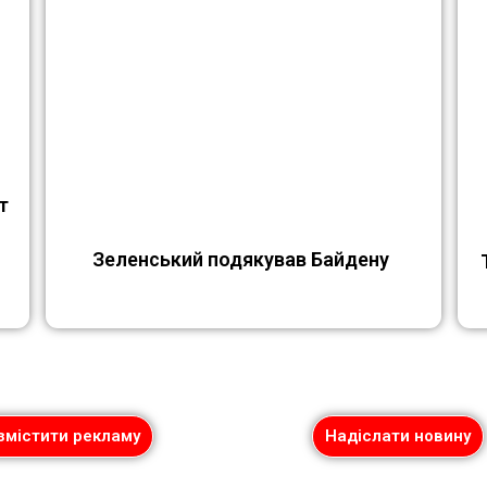
т
Зеленський подякував Байдену
змістити рекламу
Надіслати новину