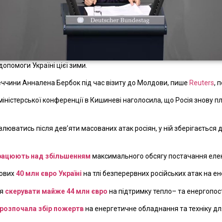
опомоги Україні цієї зими.
еччини Анналена Бербок під час візиту до Молдови, пише
Reuters
, 
іністерської конференції в Кишиневі наголосила, що Росія знову п
юватись після дев’яти масованих атак росіян, у ній зберігається 
рацюють над збільшенням
максимального обсягу постачання елек
кових
40 млн євро Україні
на тлі безперервних російських атак на е
ня
скерувати майже 44 млн євро
на підтримку тепло– та енергопост
розпочала збір пожертв
на енергетичне обладнання та техніку дл