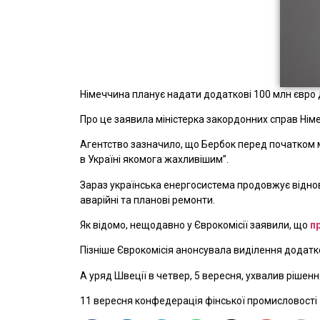
Німеччина планує надати додаткові 100 млн євро д
Про це заявила міністерка закордонних справ Нім
Агентство зазначило, що Бербок перед початком м
в Україні якомога жахливішим”.
Зараз українська енергосистема продовжує відновл
аварійні та планові ремонти.
Як відомо, нещодавно у Єврокомісії заявили, що
п
Пізніше Єврокомісія анонсувала виділення додат
А уряд Швеції в четвер, 5 вересня, ухвалив рішен
11 вересня конфедерація фінської промисловості