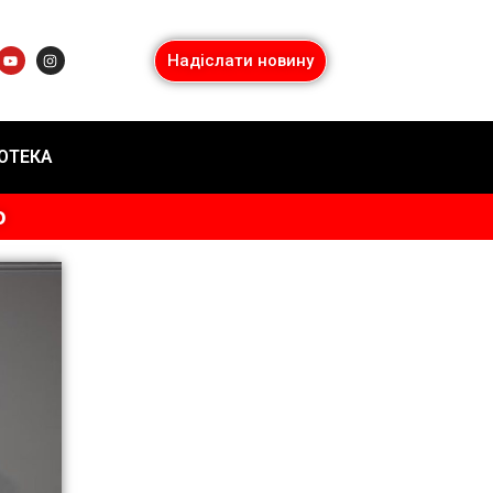
Надіслати новину
ІОТЕКА
о