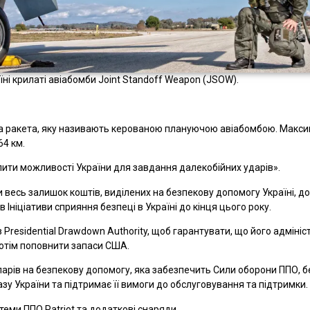
і крилаті авіабомби Joint Standoff Weapon (JSOW).
на ракета, яку називають керованою плануючою авіабомбою. Макси
64 км.
лити можливості України для завдання далекобійних ударів».
 весь залишок коштів, виділених на безпекову допомогу Україні, до
Ініціативи сприяння безпеці в Україні до кінця цього року.
 Presidential Drawdown Authority, щоб гарантувати, що його адміні
потім поповнити запаси США.
ларів на безпекову допомогу, яка забезпечить Сили оборони ППО, 
у України та підтримає її вимоги до обслуговування та підтримки.
ми ППО Patriot та додаткові снаряди.