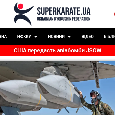
ВНА
НФККУ
НОВИНИ
ВІДЕО
БІБЛ
США передасть авіабомби JSOW