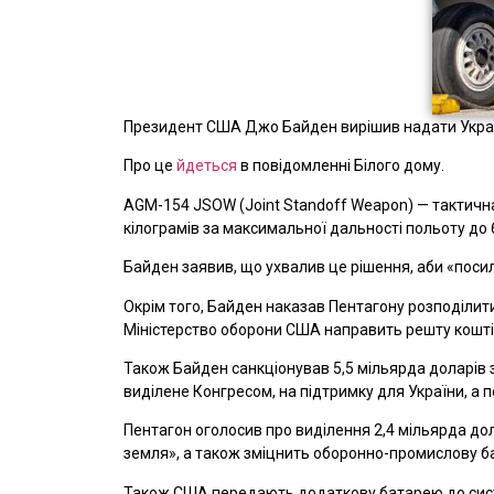
Президент США Джо Байден вирішив надати Україн
Про це
йдеться
в повідомленні Білого дому.
AGM-154 JSOW (Joint Standoff Weapon) — тактич
кілограмів за максимальної дальності польоту до 
Байден заявив, що ухвалив це рішення, аби «поси
Окрім того, Байден наказав Пентагону розподілити
Міністерство оборони США направить решту коштів 
Також Байден санкціонував 5,5 мільярда доларів з
виділене Конгресом, на підтримку для України, а 
Пентагон оголосив про виділення 2,4 мільярда до
земля», а також зміцнить оборонно-промислову баз
Також США передають додаткову батарею до систе