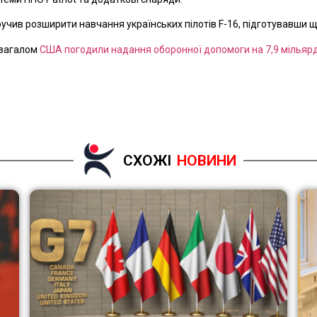
чив розширити навчання українських пілотів F-16, підготувавши ще
 загалом
США погодили надання оборонної допомоги на 7,9 мільяр
СХОЖІ
НОВИНИ