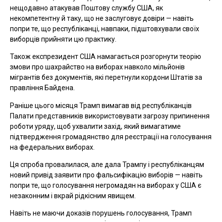
нещодавно атакував Поштову службу США, як
некомпетентну й таку, що не заслуговує довіри — навіть
попри те, що республіканці, навпаки, підштовхували своїх
виборців прийняти цю практику.
Також експрезидент США намагається розгорнути теорію
змови про шахрайство на виборах навколо мільйонів
мігрантів без документів, які перетнули кордони Штатів за
правління Байдена.
Раніше цього місяця Трамп вимагав від республіканців
Палати представників використовувати загрозу припинення
роботи уряду, щоб ухвалити захід, який вимагатиме
підтвердження громадянство для реєстрації на голосування
на федеральних виборах.
Ця спроба провалилася, але дала Трампу і республіканцям
новий привід заявити про фальсифікацію виборів — навіть
попри те, що голосування негромадян на виборах у США є
незаконним і вкрай рідкісним явищем.
Навіть не маючи доказів порушень голосування, Трамп