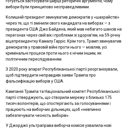
готується застосувати ширші риторичні аргументи, чому
вибори були принципово несправедливими.
Колишній президент звинуватив демократів у «шахрайстві»
через те, що ті змінили свого кандидата на виборах — з
президента США Джо Байдена, який мав небагато шансів на
перегонах через свій вік і проблеми зі здоровʼям, на 59-річну
віцепрезидентку Камалу Гарріс. Крім того, Трамп звинуватив
демократів у правовій війні проти нього — мовляв, усі
кримінальні процеси проти нього є нічим іншим, як
політичним переслідуванням.
З 2020 року апарат Республіканської партії реорганізували,
щоб підтвердити неправдиві заяви Трампа про
фальсифікацію виборів у США.
Кампанія Трампа та Національний комітет Республіканської
партії стверджують, що створили мережу з близько 175
тисяч волонтерів, що спостерігають за голосуваннями і
працюють на виборчих дільницях, щоб «невпинно
забезпечувати чесність виборів».
У Джорджії ультраправа виборча комісія ухвалила нові