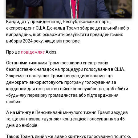
Кандидат у президенти від Республіканської партії,
експрезидент США Дональд Трамп збирає детальний набір
виправдань, щоб оскаржити результати президентських
виборів 2024 року, якщо він програє.
Про це
повідомляє
Axios.
Останніми тижнями Трамп розширив спектр своїх
безпідставних нападок на процедури голосування в США.
Зокрема, в понеділок Трамп неправдиво заявив, що
демократи використовують програму голосування за
кордоном для емігрантів і військовослужбовців, щоб обійти
«будь-яку перевірку громадянства або підтвердження
особи».
А на мітингу в Пенсильванії минулого тижня Трамп засудив
те, що він назвав «дурною» концепцією голосування за 45
днів до виборів.
Також Трамп, який уже давно критикує голосування поштою,