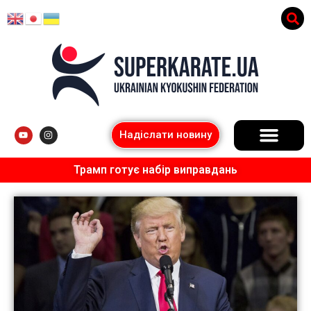
Надіслати новину
Трамп готує набір виправдань