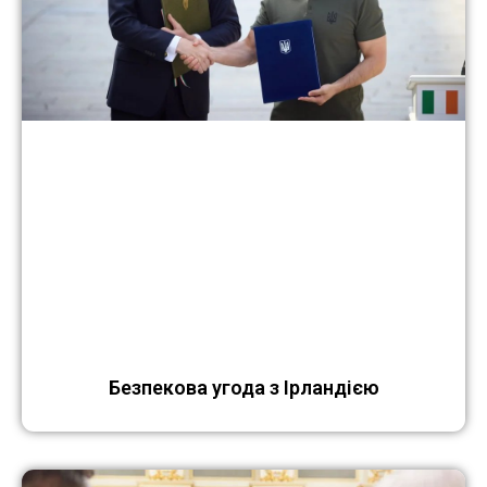
Безпекова угода з Ірландією