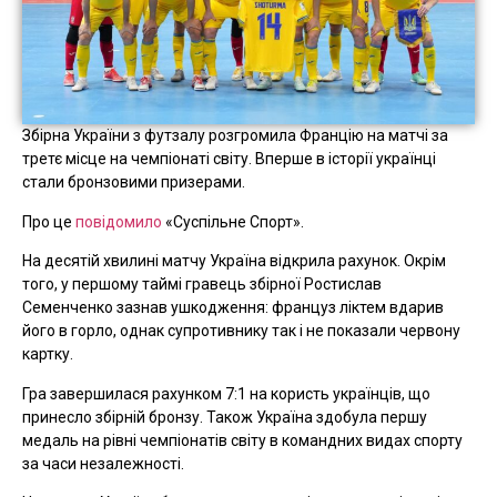
Збірна України з футзалу розгромила Францію на матчі за
третє місце на чемпіонаті світу. Вперше в історії українці
стали бронзовими призерами.
Про це
повідомило
«Суспільне Спорт».
На десятій хвилині матчу Україна відкрила рахунок. Окрім
того, у першому таймі гравець збірної Ростислав
Семенченко зазнав ушкодження: француз ліктем вдарив
його в горло, однак супротивнику так і не показали червону
картку.
Гра завершилася рахунком 7:1 на користь українців, що
принесло збірній бронзу. Також Україна здобула першу
медаль на рівні чемпіонатів світу в командних видах спорту
за часи незалежності.