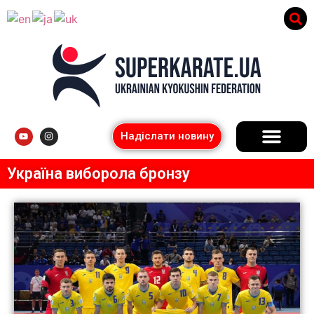
Надіслати новину
Україна виборола бронзу