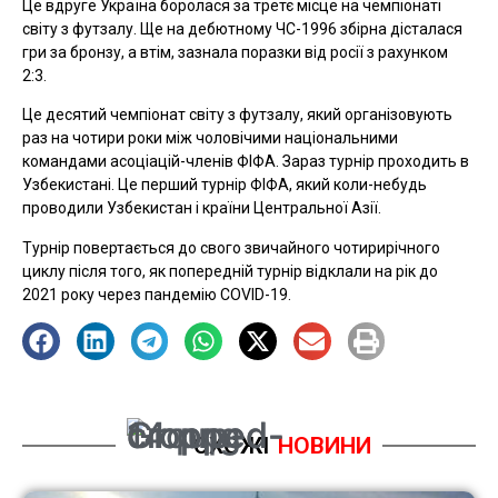
Це вдруге Україна боролася за третє місце на чемпіонаті
світу з футзалу. Ще на дебютному ЧС-1996 збірна дісталася
гри за бронзу, а втім, зазнала поразки від росії з рахунком
2:3.
Це десятий чемпіонат світу з футзалу, який організовують
раз на чотири роки між чоловічими національними
командами асоціацій-членів ФІФА. Зараз турнір проходить в
Узбекистані. Це перший турнір ФІФА, який коли-небудь
проводили Узбекистан і країни Центральної Азії.
Турнір повертається до свого звичайного чотирирічного
циклу після того, як попередній турнір відклали на рік до
2021 року через пандемію COVID-19.
СХОЖІ
НОВИНИ