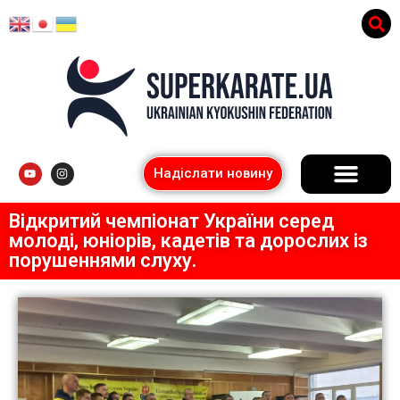
Надіслати новину
Відкритий чемпіонат України серед
молоді, юніорів, кадетів та дорослих із
порушеннями слуху.