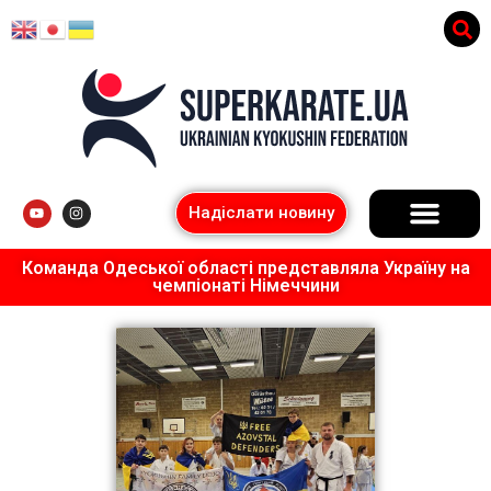
Надіслати новину
Команда Одеської області представляла Україну на
чемпіонаті Німеччини