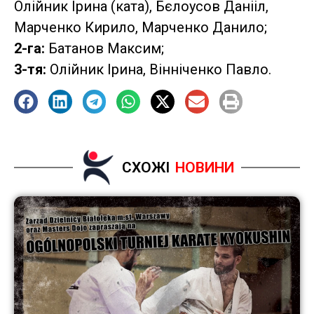
Олійник Ірина (ката), Бєлоусов Данііл,
Марченко Кирило, Марченко Данило;
2-га:
Батанов Максим;
3-тя:
Олійник Ірина, Вінніченко Павло.
СХОЖІ
НОВИНИ