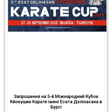
Запрошення на 5-й Міжнародний Кубок
Кйокушин Карате імені Есата Деліхасана в
Бурсі