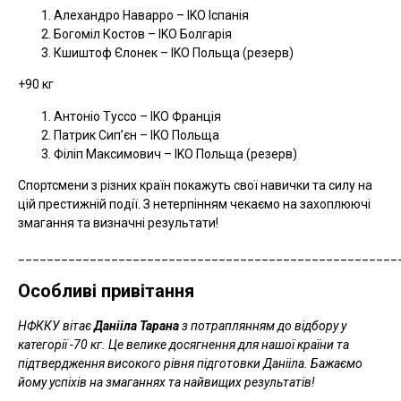
Алехандро Наварро – IKO Іспанія
Богоміл Костов – IKO Болгарія
Кшиштоф Єлонек – IKO Польща (резерв)
+90 кг
Антоніо Туссо – IKO Франція
Патрик Сип’єн – IKO Польща
Філіп Максимович – IKO Польща (резерв)
Спортсмени з різних країн покажуть свої навички та силу на
цій престижній події. З нетерпінням чекаємо на захоплюючі
змагання та визначні результати!
_____________________________________________________
Особливі привітання
НФККУ вітає
Данііла Тарана
з потраплянням до відбору у
категорії -70 кг. Це велике досягнення для нашої країни та
підтвердження високого рівня підготовки Данііла. Бажаємо
йому успіхів на змаганнях та найвищих результатів!