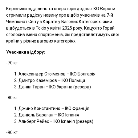
Керівники відділень та оператори додзьо IKO Європи
отримали радісну новину про відбір учасників на 7-й
Чемпіонат Світу з Карате у Вагових Категоріях, який
відбудеться в Токіо у квітні 2025 року. Кацухіто Горай
оголосив імена спортсменів, які представлятимуть свої
країни у різних вагових категоріях.
Учасники відбору:
-70 кг
Александер Стоіменов – IKO Болгарія
Дмитро Каземіров – IKO Польща
Данііл Таран – IKO Україна (резерв)
-80 кг
Джино Константино – IKO Франція
Даніель Бараган – IKO Іспанія
Альберт Рейес – IKO Іспанія (резерв)
-90 кг