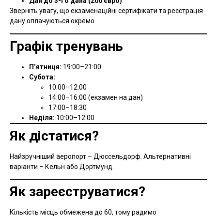
Дан до 3-го дана (200 євро)
Зверніть увагу, що екзаменаційні сертифікати та реєстрація
дану оплачуються окремо.
Графік тренувань
П’ятниця:
19:00–21:00
Субота:
10:00–12:00
14:00–16:00 (екзамен на дан)
17:00–18:30
Неділя:
10:00–12:00
Як дістатися?
Найзручніший аеропорт – Дюссельдорф. Альтернативні
варіанти – Кельн або Дортмунд.
Як зареєструватися?
Кількість місць обмежена до 60, тому радимо