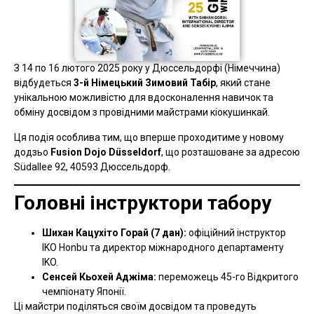
З 14 по 16 лютого 2025 року у Дюссельдорфі (Німеччина)
відбудеться
3-й Німецький Зимовий Табір
, який стане
унікальною можливістю для вдосконалення навичок та
обміну досвідом з провідними майстрами кіокушинкай.
Ця подія особлива тим, що вперше проходитиме у новому
додзьо
Fusion Dojo Düsseldorf
, що розташоване за адресою
Südallee 92, 40593 Дюссельдорф.
Головні інструктори табору
Шихан Кацухіто Горай (7 дан):
офіційний інструктор
IKO Honbu та директор міжнародного департаменту
IKO.
Сенсей Кьохей Аджіма:
переможець 45-го Відкритого
чемпіонату Японії.
Ці майстри поділяться своїм досвідом та проведуть