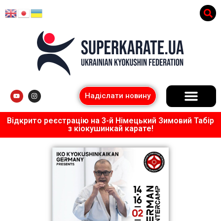
Надіслати новину
Відкрито реєстрацію на 3-й Німецький Зимовий Табір
з кіокушинкай карате!