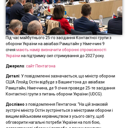
Під час майбутнього 25-го засідання Контактної групи з
оборони України на авіабазі Рамштайн у Німеччині 9
січня
мають намір визначити оборонні спроможності
України
на підтримку сил стримування до 2027 року.
Джерело
:
сайт Пентагона
Деталі
: У повідомленні зазначається, що міністр оборони
США Ллойд Остін відбуде з Вашингтона до авіабази
Рамштайн, Німеччина, де 9 січня проведе 25-те засідання
Контактної групи з питань оборони України (UDCG).
Дослівно
з повідомлення Пентагона: “На цій знаковій
зустрічі міністр Остін зустрінеться з міністрами оборони і
вищим військовим керівництвом з усього світу, щоб
обговорити нагальні потреби України на полі бою,