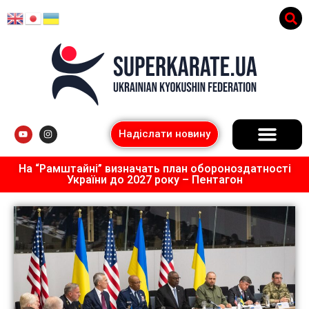
Надіслати новину
На “Рамштайні” визначать план обороноздатності
України до 2027 року – Пентагон