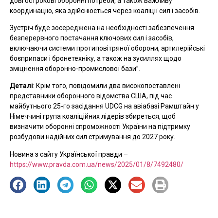
довгострокові оборонні потреби, а також важливу
координацію, яка здійснюється через коаліції сил і засобів.
Зустріч буде зосереджена на необхідності забезпечення
безперервного постачання ключових сил і засобів,
включаючи системи протиповітряної оборони, артилерійські
боєприпаси і бронетехніку, а також на зусиллях щодо
зміцнення оборонно-промислової бази”.
Деталі
: Крім того, повідомили два високопоставлені
представники оборонного відомства США, під час
майбутнього 25-го засідання UDCG на авіабазі Рамштайн у
Німеччині група коаліційних лідерів збиреться, щоб
визначити оборонні спроможності України на підтримку
розбудови надійних сил стримування до 2027 року.
Новина з сайту Української правди –
https://www.pravda.com.ua/news/2025/01/8/7492480/